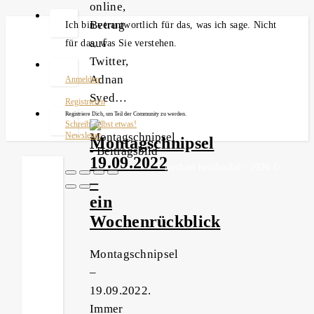
online,
Betrug
Ich bin verantwortlich für das, was ich sage. Nicht
auf
für das, was Sie verstehen.
Twitter,
Adnan
Anmelden
Syed…
Registrieren
Registriere Dich, um Teil der Community zu werden.
Schreib' selbst etwas!
Newsletter
Montagschnipsel
19.09.2022
michael heinbockel - 2026 ©
–
ein
Wochenrückblick
Montagschnipsel
–
19.09.2022.
Immer