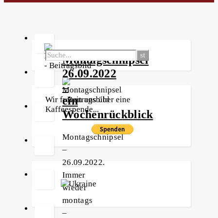
Montagschnipsel
26.09.2022
–
ein
Wir freuen uns über eine
Kaffeespende...
Wochenrückblick
Montagschnipsel
–
26.09.2022.
Immer
wieder
montags
–