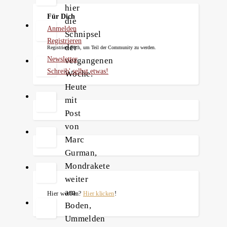
hier
Für Dich
die
Anmelden
Schnipsel
Registrieren
der
Registriere Dich, um Teil der Community zu werden.
Newsletter
vergangenen
Schreib' selbst etwas!
Woche.
Heute
mit
Post
von
Marc
Gurman,
Mondrakete
weiter
am
Hier werben?
Hier klicken
!
Boden,
Ummelden