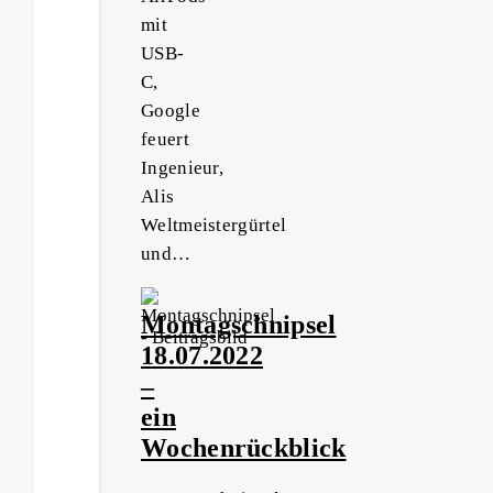
mit
USB-
C,
Google
feuert
Ingenieur,
Alis
Weltmeistergürtel
und…
Montagschnipsel
18.07.2022
–
ein
Wochenrückblick