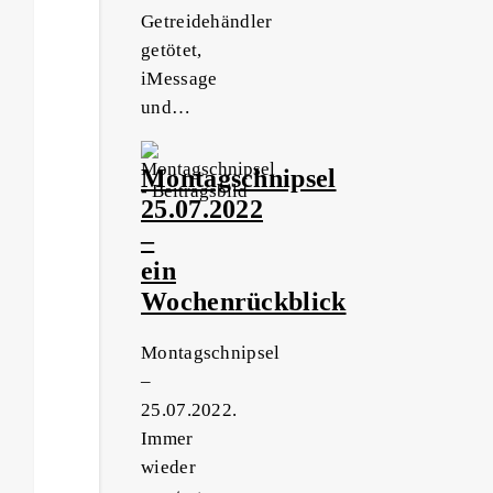
Getreidehändler
getötet,
iMessage
und…
Montagschnipsel
25.07.2022
–
ein
Wochenrückblick
Montagschnipsel
–
25.07.2022.
Immer
wieder