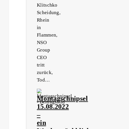
Klitschko
Scheidung,
Rhein
in
Flammen,
NSO
Group
CEO
tritt
zurück,
Tod…
Montagschnipsel
15.08.2022
–
ein