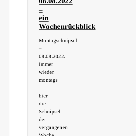
08.08.2022
–
ein
Wochenrückblick
Montagschnipsel
–
08.08.2022.
Immer
wieder
montags
–
hier
die
Schnipsel
der
vergangenen
Woche.