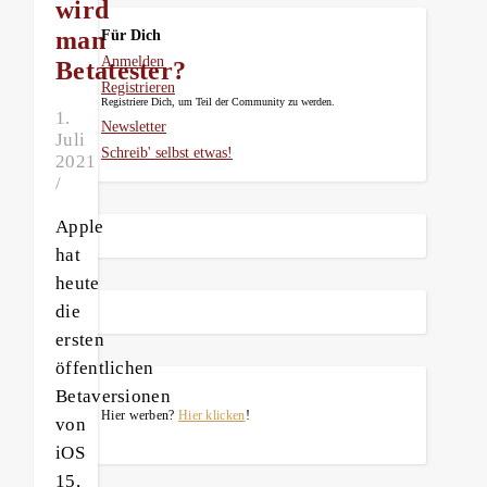
wird
man
Für Dich
Anmelden
Betatester?
Registrieren
Registriere Dich, um Teil der Community zu werden.
1.
Newsletter
Juli
Schreib' selbst etwas!
2021
/
Apple
hat
heute
die
ersten
öffentlichen
Betaversionen
Hier werben?
Hier klicken
!
von
iOS
15,