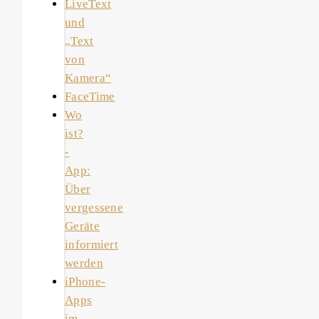
LiveText
und
„Text
von
Kamera“
FaceTime
Wo
ist?
-
App:
Über
vergessene
Geräte
informiert
werden
iPhone-
Apps
im