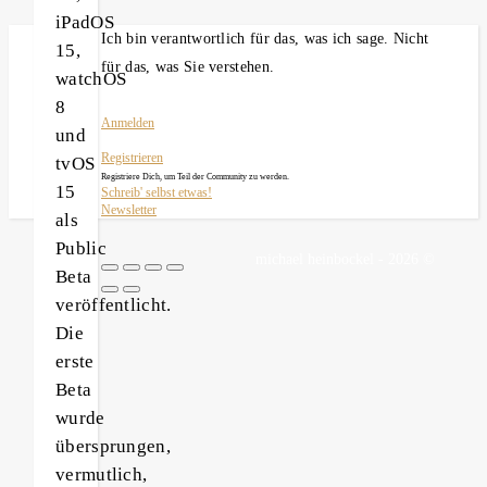
iPadOS
Ich bin verantwortlich für das, was ich sage. Nicht
15,
für das, was Sie verstehen.
watchOS
8
Anmelden
und
Registrieren
tvOS
Registriere Dich, um Teil der Community zu werden.
15
Schreib' selbst etwas!
Newsletter
als
Public
michael heinbockel - 2026 ©
Beta
veröffentlicht.
Die
erste
Beta
wurde
übersprungen,
vermutlich,