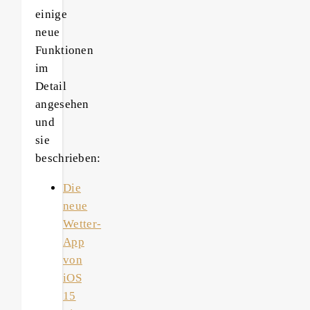
einige
neue
Funktionen
im
Detail
angesehen
und
sie
beschrieben:
Die
neue
Wetter-
App
von
iOS
15