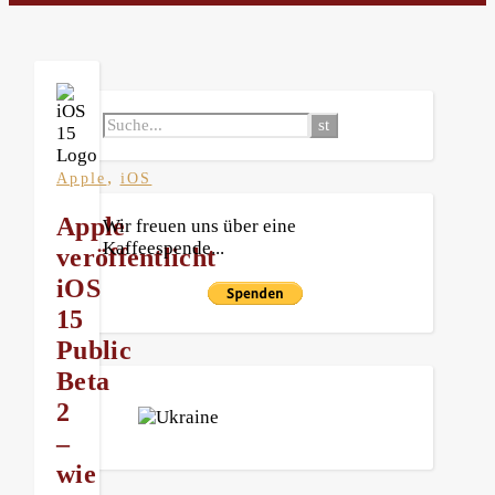
,
Apple
iOS
Apple
Wir freuen uns über eine
Kaffeespende...
veröffentlicht
iOS
15
Public
Beta
2
–
wie