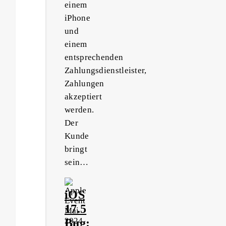
einem
iPhone
und
einem
entsprechenden
Zahlungsdienstleister,
Zahlungen
akzeptiert
werden.
Der
Kunde
bringt
sein…
iOS
17.5
Bug: