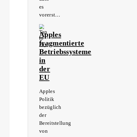
es
vorerst…
Apples
fragmentierte
Betriebssysteme
in
der
EU
Apples
Politik
bezüglich
der
Bereitstellung
von