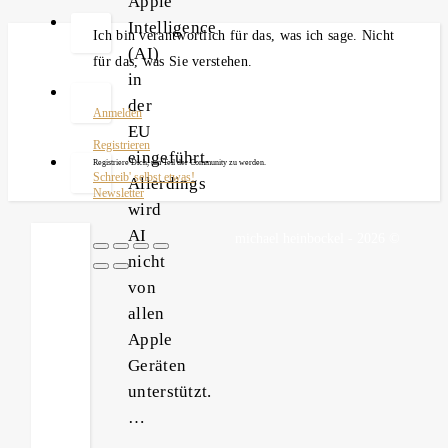
Apple
Intelligence
Ich bin verantwortlich für das, was ich sage. Nicht
(AI)
für das, was Sie verstehen.
in
der
Anmelden
EU
Registrieren
eingeführt.
Registriere Dich, um Teil der Community zu werden.
Schreib' selbst etwas!
Allerdings
Newsletter
wird
AI
michael heinbockel - 2026 ©
nicht
von
allen
Apple
Geräten
unterstützt.
…