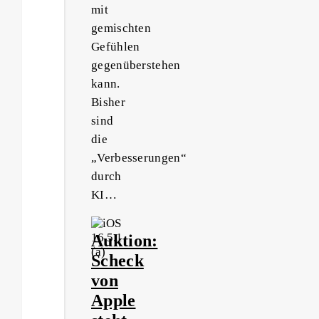
mit
gemischten
Gefühlen
gegenüberstehen
kann.
Bisher
sind
die
„Verbesserungen“
durch
KI…
Auktion:
Scheck
von
Apple