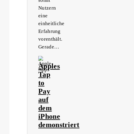
somit
Nutzern
eine
einheitliche
Erfahrung
vorenthält.
Gerade…
Apples
Tap
to
Pay
auf
dem
iPhone
demonstriert