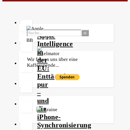
Apple
Intelligence
in
der
Wir freuen uns über eine
Kaffeespende...
EU:
Enttäuschung
pur
–
und
die
iPhone-
Synchronisierung