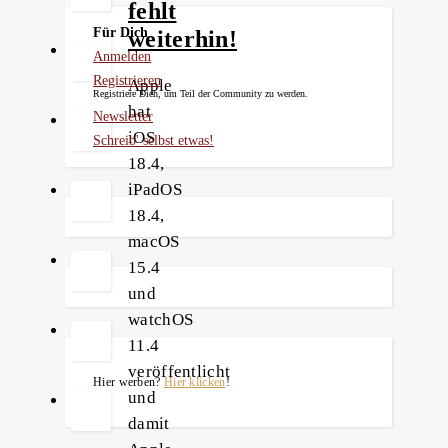
fehlt
Für Dich
weiterhin!
Anmelden
Registrieren
Apple
Registriere Dich, um Teil der Community zu werden.
hat
Newsletter
iOS
Schreib' selbst etwas!
18.4,
iPadOS
18.4,
macOS
15.4
und
watchOS
11.4
veröffentlicht
Hier werben?
Hier klicken
!
und
damit