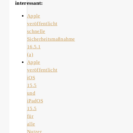
interessant:
Apple
veröffentlicht
schnelle
Sicherheitsmaßnahme
16.5.1
(a)
Apple
veröffentlicht
iOS
15.5
und
iPadOS
15.5
für
alle
Nutzer