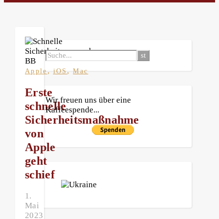
,
,
Apple
iOS
Mac
Erste
Wir freuen uns über eine
schnelle
Kaffeespende...
Sicherheitsmaßnahme
von
Apple
geht
schief
1.
Mai
2023