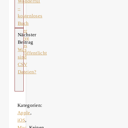
Wonderful
–
kostenloses
Buch
über
Nächster
Steve
Beitrag
Jobs
Was
veröffentlicht
sind
CSV
Dateien?
Kategorien:
Apple
,
iOS
,
Mac
Keinen