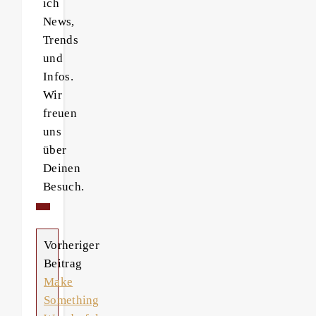
ich
News,
Trends
und
Infos.
Wir
freuen
uns
über
Deinen
Besuch.
Vorheriger
Beitrag
Make
Something