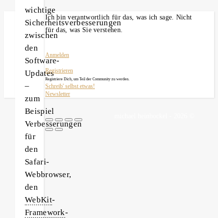
wichtige
Ich bin verantwortlich für das, was ich sage. Nicht
Sicherheitsverbesserungen
für das, was Sie verstehen.
zwischen
den
Anmelden
Software-
Registrieren
Updates
Registriere Dich, um Teil der Community zu werden.
–
Schreib' selbst etwas!
Newsletter
zum
Beispiel
michael heinbockel - 2026 ©
Verbesserungen
für
den
Safari-
Webbrowser,
den
WebKit
-
Framework
-