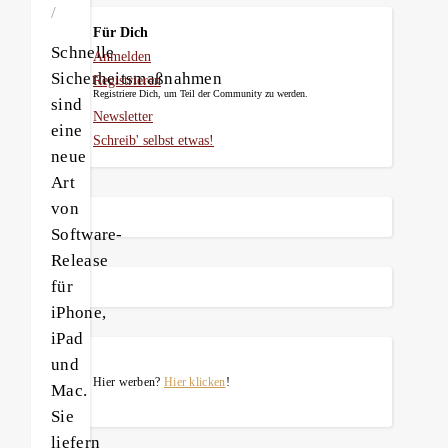
/
Für Dich
Schnelle
Anmelden
Sicherheitsmaßnahmen
Registrieren
Registriere Dich, um Teil der Community zu werden.
sind
Newsletter
eine
Schreib' selbst etwas!
neue
Art
von
Software-
Release
für
iPhone,
iPad
und
Hier werben?
Hier klicken
!
Mac.
Sie
liefern