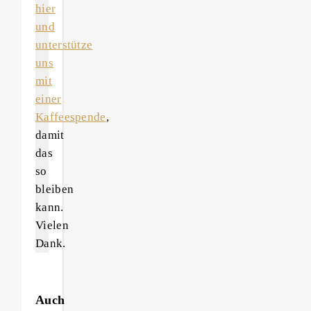
hier
und
unterstütze
uns
mit
einer
Kaffeespende
,
damit
das
so
bleiben
kann.
Vielen
Dank.
Auch