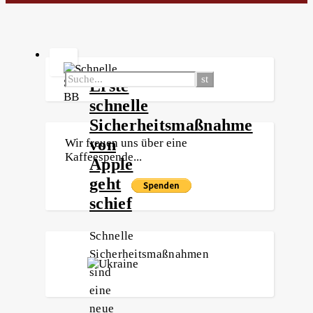
Erste
schnelle
Sicherheitsmaßnahme
von
Wir freuen uns über eine
Kaffeespende...
Apple
geht
schief
Schnelle
Sicherheitsmaßnahmen
sind
eine
neue