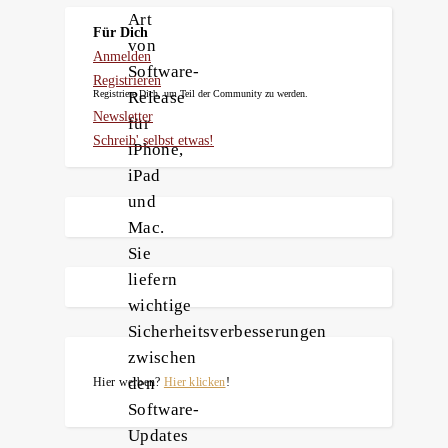
Art
Für Dich
von
Anmelden
Software-
Registrieren
Release
Registriere Dich, um Teil der Community zu werden.
Newsletter
für
Schreib' selbst etwas!
iPhone,
iPad
und
Mac.
Sie
liefern
wichtige
Sicherheitsverbesserungen
zwischen
den
Hier werben?
Hier klicken
!
Software-
Updates