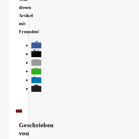
diesen
Artikel
mit
Freunden!
Geschrieben
von