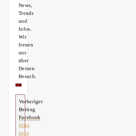
News,
Trends
und
Infos.
Wir
freuen
uns
über
Deinen
Besuch.
Vorheriger
Beitrag
Facebook
führt
neue