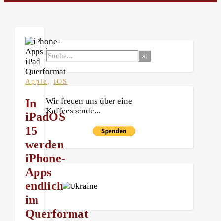
,
Apple
iOS
Wir freuen uns über eine
In
Kaffeespende...
iPadOS
15
werden
iPhone-
Apps
endlich
im
Querformat