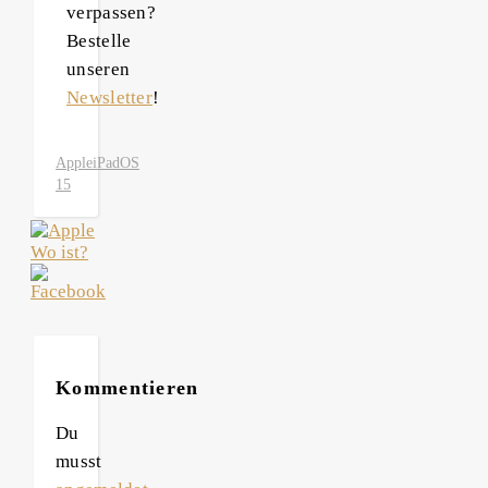
verpassen?
Bestelle
unseren
Newsletter
!
Apple
iPadOS
15
Kommentieren
Du
musst