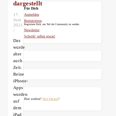
dargestellt
Für Dich
17.
Anmelden
Juni
Registrieren
2021
Registriere Dich, um Teil der Community zu werden.
/
Newsletter
Schreib' selbst etwas!
Das
wurde
aber
auch
Zeit.
Reine
iPhone-
Apps
wurden
Hier werben?
Hier klicken
!
auf
dem
iPad