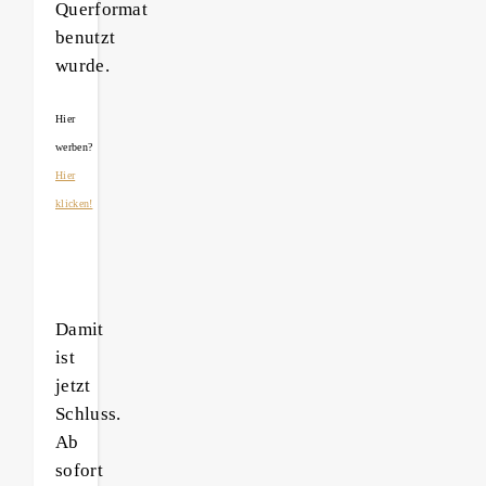
Querformat
benutzt
wurde.
Hier
werben?
Hier
klicken!
Damit
ist
jetzt
Schluss.
Ab
sofort