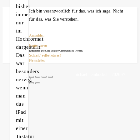
bisher
Ich bin verantwortlich für das, was ich sage. Nicht
immer
für das, was Sie verstehen.
nur
im
Anmelden
Hochformat
Registrieren
dargestellt.
Registriere Dich, um Teil der Community zu werden.
Das
Schreib' selbst etwas!
Newsletter
war
besonders
michael heinbockel - 2026 ©
nervig,
wenn
man
das
iPad
mit
einer
Tastatur