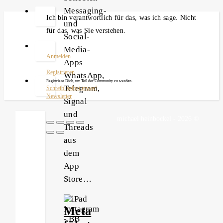
Messaging-
Ich bin verantwortlich für das, was ich sage. Nicht
und
für das, was Sie verstehen.
Social-
Media-
Anmelden
Apps
Registrieren
WhatsApp,
Registriere Dich, um Teil der Community zu werden.
Telegram,
Schreib' selbst etwas!
Newsletter
Signal
und
michael heinbockel - 2026 ©
Threads
aus
dem
App
Store…
Meta