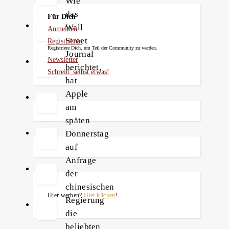
Wie
das
Für Dich
Wall
Anmelden
Street
Registrieren
Registriere Dich, um Teil der Community zu werden.
Journal
Newsletter
berichtet,
Schreib' selbst etwas!
hat
Apple
am
späten
Donnerstag
auf
Anfrage
der
chinesischen
Hier werben?
Hier klicken
!
Regierung
die
beliebten