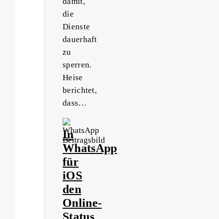
damit,
die
Dienste
dauerhaft
zu
sperren.
Heise
berichtet,
dass…
In
WhatsApp
für
iOS
den
Online-
Status