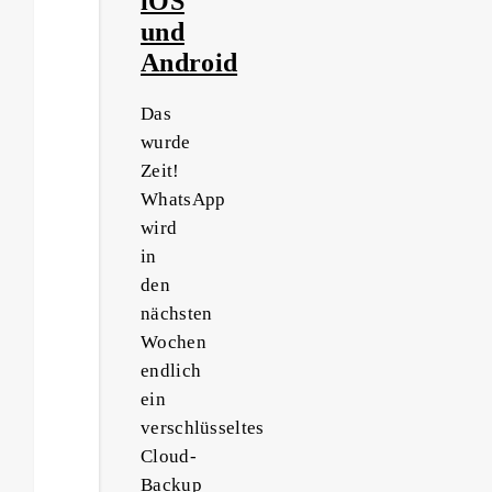
iOS
und
Android
Das
wurde
Zeit!
WhatsApp
wird
in
den
nächsten
Wochen
endlich
ein
verschlüsseltes
Cloud-
Backup