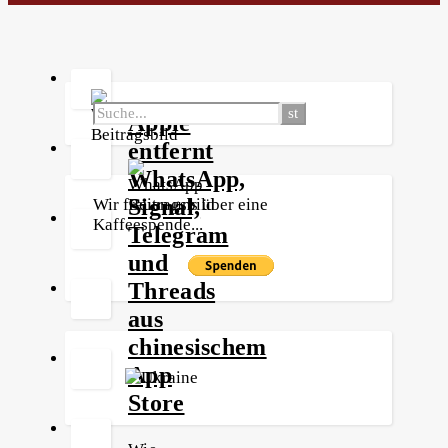
Apple
entfernt
WhatsApp,
Signal,
Wir freuen uns über eine
Kaffeespende...
Telegram
und
Threads
aus
chinesischem
App
Store