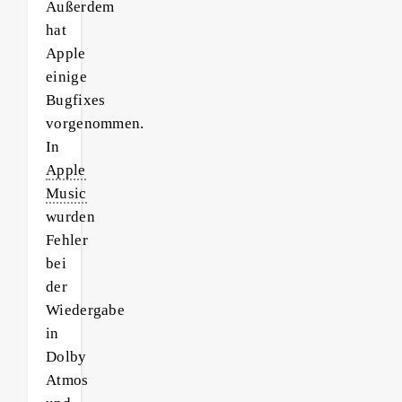
Außerdem
hat
Apple
einige
Bugfixes
vorgenommen.
In
Apple
Music
wurden
Fehler
bei
der
Wiedergabe
in
Dolby
Atmos