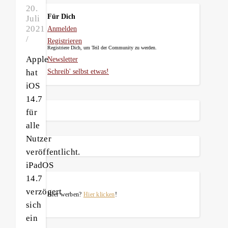
20.
Für Dich
Juli
2021
Anmelden
/
Registrieren
Registriere Dich, um Teil der Community zu werden.
Apple
Newsletter
hat
Schreib' selbst etwas!
iOS
14.7
für
alle
Nutzer
veröffentlicht.
iPadOS
14.7
verzögert
Hier werben?
Hier klicken
!
sich
ein