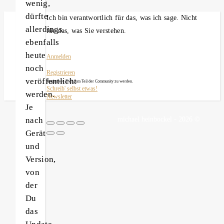
wenig,
dürfte
Ich bin verantwortlich für das, was ich sage. Nicht
allerdings
für das, was Sie verstehen.
ebenfalls
heute
Anmelden
noch
Registrieren
veröffentlicht
Registriere Dich, um Teil der Community zu werden.
Schreib' selbst etwas!
werden.
Newsletter
Je
nach
michael heinbockel - 2026 ©
Gerät
und
Version,
von
der
Du
das