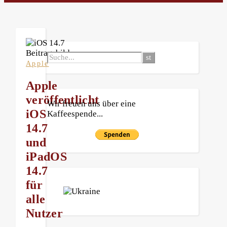
Apple
Apple
veröffentlicht
Wir freuen uns über eine
iOS
Kaffeespende...
14.7
und
iPadOS
14.7
für
alle
Nutzer