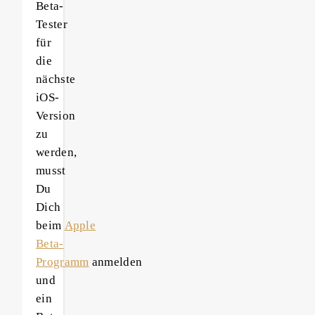
Beta-
Tester
für
die
nächste
iOS-
Version
zu
werden,
musst
Du
Dich
beim
Apple
Beta-
Programm
anmelden
und
ein