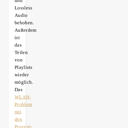
und
Lossless
Audio
behoben.
Außerdem
ist
das
Teilen
von
Playlists
wieder
möglich.
Das
WLAN-
Problem
mit
den
Prozent-