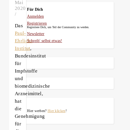
Mai
2020
Für Dich
/
Anmelden
Registrieren
Das
Registriere Dich, um Teil der Community zu werden.
Paul-
Newsletter
Ehrlich-
Schreib' selbst etwas!
Institut
,
Bundesinstitut
für
Impfstoffe
und
biomedizinische
Arzneimittel,
hat
die
Hier werben?
Hier klicken
!
Genehmigung
für