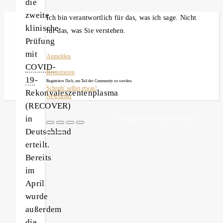
die
zweite
Ich bin verantwortlich für das, was ich sage. Nicht
klinische
für das, was Sie verstehen.
Prüfung
mit
Anmelden
COVID-
Registrieren
19
-
Registriere Dich, um Teil der Community zu werden.
Schreib' selbst etwas!
Rekonvaleszentenplasma
Newsletter
(RECOVER)
in
michael heinbockel - 2026 ©
Deutschland
erteilt.
Bereits
im
April
wurde
außerdem
die