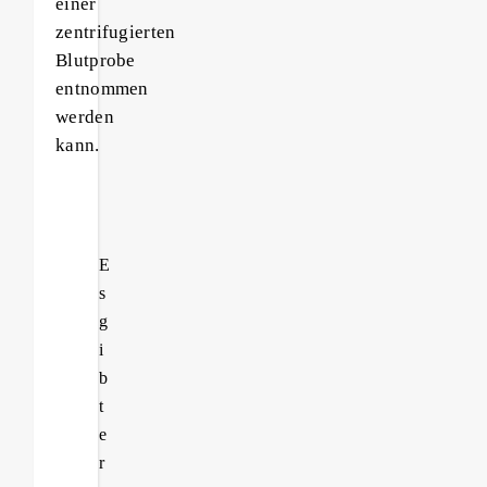
einer
zentrifugierten
Blutprobe
entnommen
werden
kann.
E
s
g
i
b
t
e
r