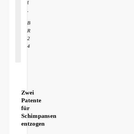
f
.
B
R
2
4
Zwei
Patente
für
Schimpansen
entzogen