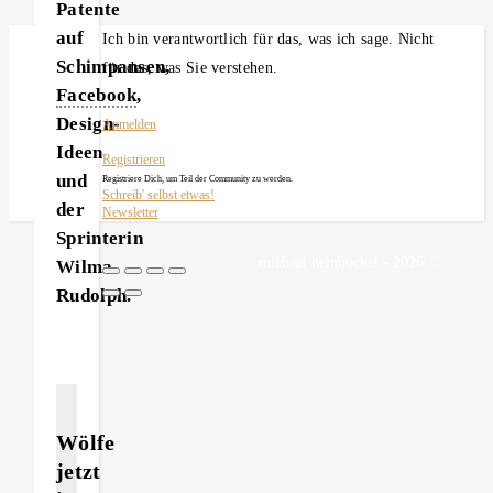
Patente
auf
Ich bin verantwortlich für das, was ich sage. Nicht
Schimpansen,
für das, was Sie verstehen.
Facebook
,
Design-
Anmelden
Ideen
Registrieren
und
Registriere Dich, um Teil der Community zu werden.
Schreib' selbst etwas!
der
Newsletter
Sprinterin
michael heinbockel - 2026 ©
Wilma
Rudolph.
Wölfe
jetzt