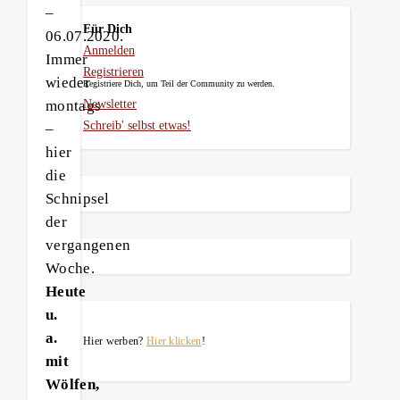
–
Für Dich
06.07.2020.
Anmelden
Immer
Registrieren
wieder
Registriere Dich, um Teil der Community zu werden.
montags
Newsletter
Schreib' selbst etwas!
–
hier
die
Schnipsel
der
vergangenen
Woche.
Heute
u.
a.
Hier werben?
Hier klicken
!
mit
Wölfen,