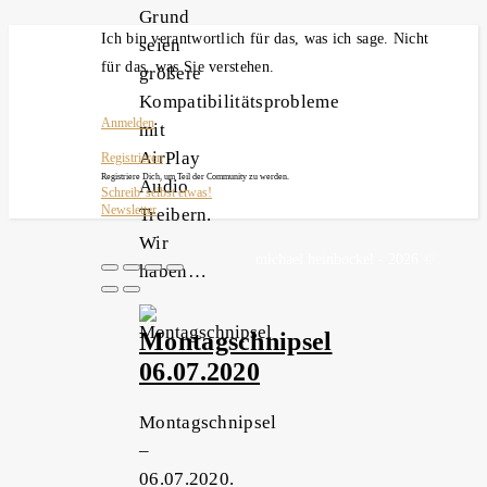
Grund
Ich bin verantwortlich für das, was ich sage. Nicht
seien
für das, was Sie verstehen.
größere
Kompatibilitätsprobleme
Anmelden
mit
AirPlay
Registrieren
Registriere Dich, um Teil der Community zu werden.
Audio
Schreib' selbst etwas!
Newsletter
Treibern.
Wir
michael heinbockel - 2026 ©
haben…
Montagschnipsel
06.07.2020
Montagschnipsel
–
06.07.2020.