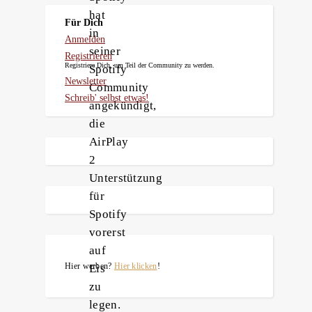
hat
Für Dich
in
Anmelden
seiner
Registrieren
Registriere Dich, um Teil der Community zu werden.
Spotify
Newsletter
Community
Schreib' selbst etwas!
angekündigt,
die
AirPlay
2
Unterstützung
für
Spotify
vorerst
auf
Hier werben?
Hier klicken
!
Eis
zu
legen.