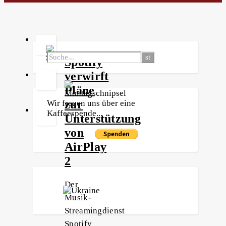
Spotify
verwirft
Pläne
zur
Wir freuen uns über eine
Kaffeespende...
Unterstützung
von
AirPlay
2
Der
Musik-
Streamingdienst
Spotify