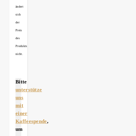
ändert
sich
der
Preis
des
Produkts
nicht.
Bitte
unterstütze
uns
mit
einer
Kaffeespende
,
um