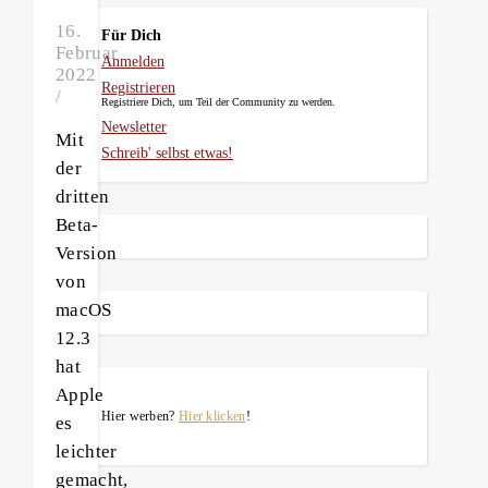
16.
Für Dich
Februar
Anmelden
2022
Registrieren
/
Registriere Dich, um Teil der Community zu werden.
Newsletter
Mit
Schreib' selbst etwas!
der
dritten
Beta-
Version
von
macOS
12.3
hat
Apple
Hier werben?
Hier klicken
!
es
leichter
gemacht,