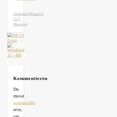
Apple
macOS
macOS
12.3
Monterey
Kommentieren
Du
musst
angemeldet
sein,
um