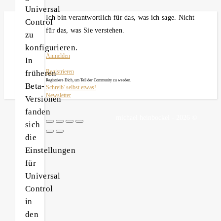
Universal
Ich bin verantwortlich für das, was ich sage. Nicht
Control
für das, was Sie verstehen.
zu
konfigurieren.
Anmelden
In
früheren
Registrieren
Registriere Dich, um Teil der Community zu werden.
Beta-
Schreib' selbst etwas!
Newsletter
Versionen
fanden
michael heinbockel - 2026 ©
sich
die
Einstellungen
für
Universal
Control
in
den