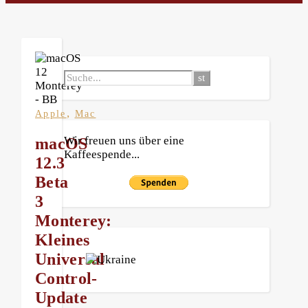
,
Apple
Mac
Wir freuen uns über eine
macOS
Kaffeespende...
12.3
Beta
3
Monterey:
Kleines
Universal
Control-
Update