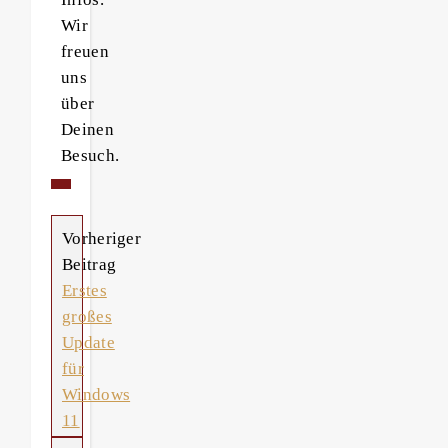
Wir
freuen
uns
über
Deinen
Besuch.
Vorheriger
Beitrag
Erstes
großes
Update
für
Windows
11