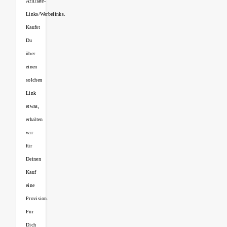
Afilliate-
Links/Werbelinks.
Kaufst
Du
über
einen
solchen
Link
etwas,
erhalten
wir
für
Deinen
Kauf
eine
Provision.
Für
Dich