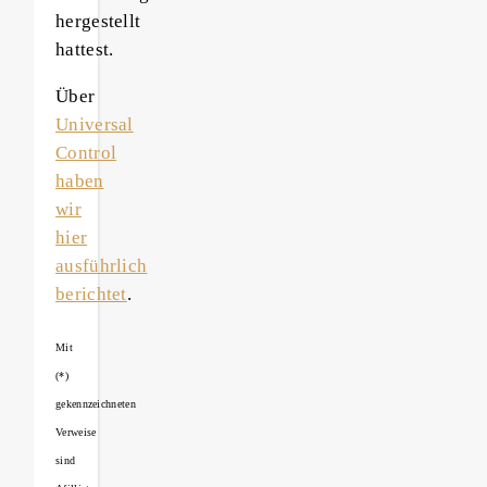
hergestellt
hattest.
Über
Universal
Control
haben
wir
hier
ausführlich
berichtet
.
Mit
(*)
gekennzeichneten
Verweise
sind