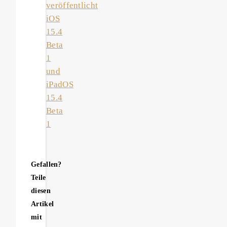
veröffentlicht
iOS
15.4
Beta
1
und
iPadOS
15.4
Beta
1
Gefallen?
Teile
diesen
Artikel
mit