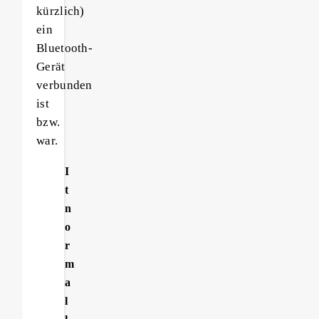
kürzlich)
ein
Bluetooth-
Gerät
verbunden
ist
bzw.
war.
I
t
n
o
r
m
a
l