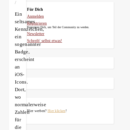
/
Für Dich
Ein
Anmelden
seltsames
Registrieren
Registriere Dich, um Teil der Community zu werden.
Kennzeichen,
Newsletter
ein
Schreib' selbst etwas!
sogenannter
Badge,
erscheint
an
iOS-
Icons.
Dort,
wo
normalerweise
Hier werben?
Hier klicken
!
Zahlen
für
die