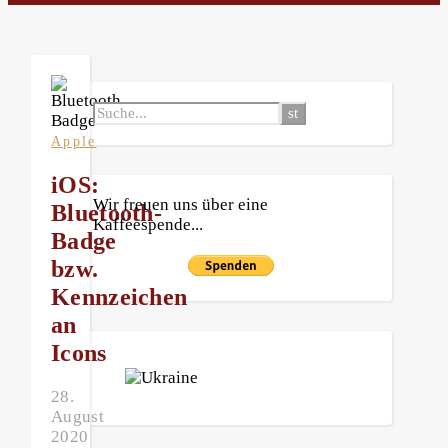
Apple
iOS:
Wir freuen uns über eine
Bluetooth-
Kaffeespende...
Badge
bzw.
Kennzeichen
an
Icons
28.
August
2020