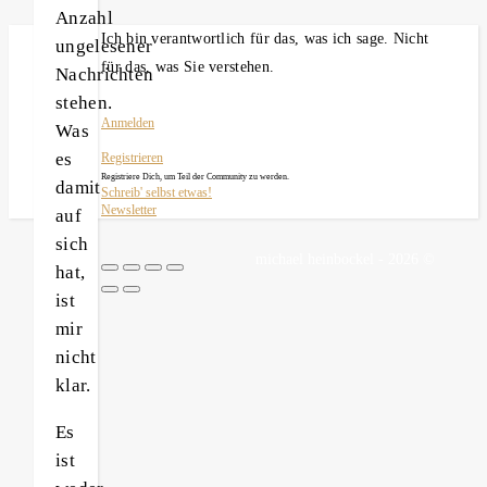
Anzahl
Ich bin verantwortlich für das, was ich sage. Nicht
ungelesener
für das, was Sie verstehen.
Nachrichten
stehen.
Anmelden
Was
es
Registrieren
Registriere Dich, um Teil der Community zu werden.
damit
Schreib' selbst etwas!
Newsletter
auf
sich
michael heinbockel - 2026 ©
hat,
ist
mir
nicht
klar.
Es
ist