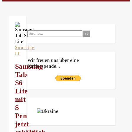
Sonstige
IT
Wir freuen uns über eine
Samsung
Kaffeespende...
Tab
S6
Lite
mit
S
Pen
jetzt