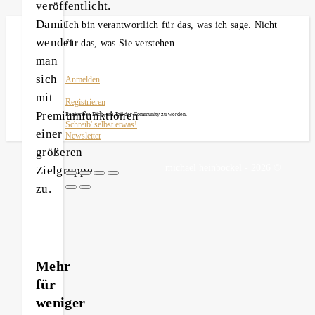
veröffentlicht.
Damit
Ich bin verantwortlich für das, was ich sage. Nicht
wendet
für das, was Sie verstehen.
man
sich
Anmelden
mit
Registrieren
Premiumfunktionen
Registriere Dich, um Teil der Community zu werden.
Schreib' selbst etwas!
einer
Newsletter
größeren
michael heinbockel - 2026 ©
Zielgruppe
zu.
Mehr
für
weniger