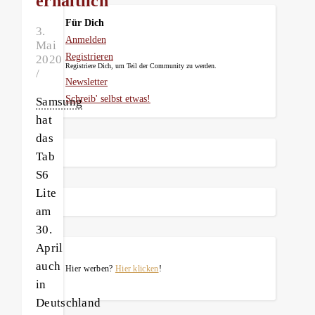
erhältlich
Für Dich
3.
Anmelden
Mai
Registrieren
2020
Registriere Dich, um Teil der Community zu werden.
/
Newsletter
Schreib' selbst etwas!
Samsung
hat
das
Tab
S6
Lite
am
30.
April
auch
Hier werben?
Hier klicken
!
in
Deutschland