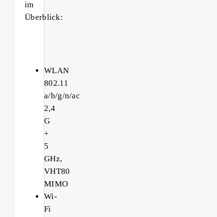
im
Überblick:
WLAN
802.11
a/b/g/n/ac
2,4
G
+
5
GHz,
VHT80
MIMO
Wi-
Fi