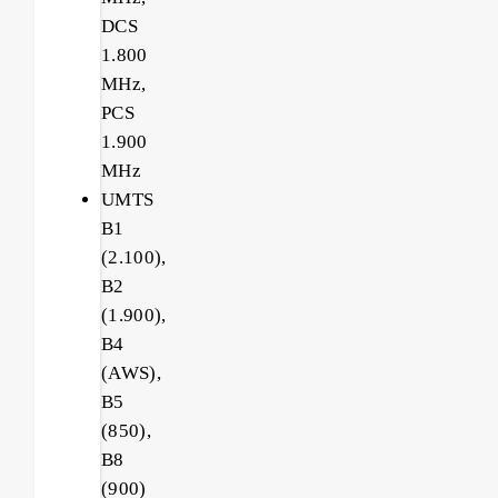
DCS
1.800
MHz,
PCS
1.900
MHz
UMTS
B1
(2.100),
B2
(1.900),
B4
(AWS),
B5
(850),
B8
(900)