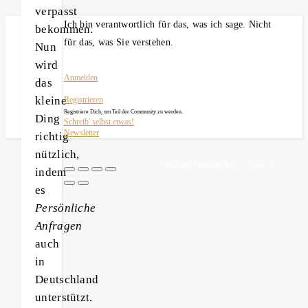
verpasst
Ich bin verantwortlich für das, was ich sage. Nicht
bekommen.
für das, was Sie verstehen.
Nun
wird
Anmelden
das
kleine
Registrieren
Registriere Dich, um Teil der Community zu werden.
Ding
Schreib' selbst etwas!
Newsletter
richtig
nützlich,
michael heinbockel - 2026 ©
indem
es
Persönliche
Anfragen
auch
in
Deutschland
unterstützt.