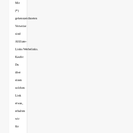
Mit
(*)
gekennzeichneten
Verweise
sind
Afilliate-
Links/Werbelinks.
Kaufst
Du
über
einen
solchen
Link
etwas,
erhalten
wir
für