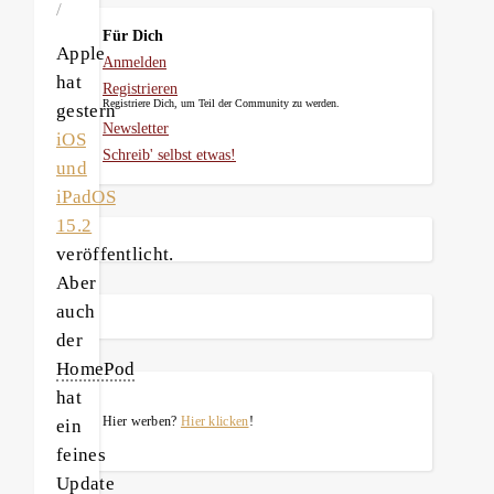
/
Für Dich
Apple
Anmelden
hat
Registrieren
Registriere Dich, um Teil der Community zu werden.
gestern
Newsletter
iOS
Schreib' selbst etwas!
und
iPadOS
15.2
veröffentlicht.
Aber
auch
der
HomePod
hat
Hier werben?
Hier klicken
!
ein
feines
Update