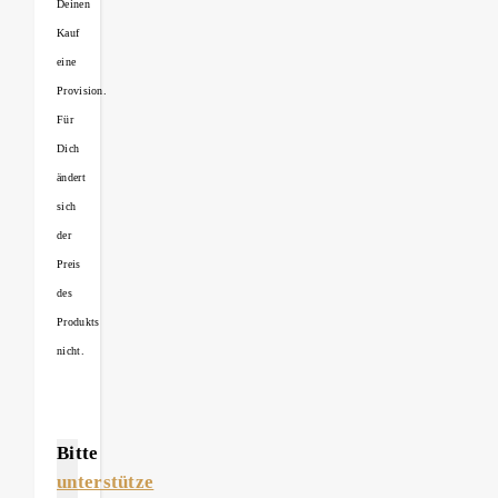
Deinen
Kauf
eine
Provision.
Für
Dich
ändert
sich
der
Preis
des
Produkts
nicht.
Bitte
unterstütze