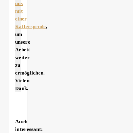
uns
mit
einer
Kaffeespende
,
um
unsere
Arbeit
weiter
zu
ermöglichen.
Vielen
Dank.
Auch
interessant: