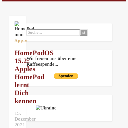
Apple
HomePodOS
Wir freuen uns über eine
15.2:
Kaffeespende...
Apples
HomePod
lernt
Dich
kennen
15.
Dezember
2021