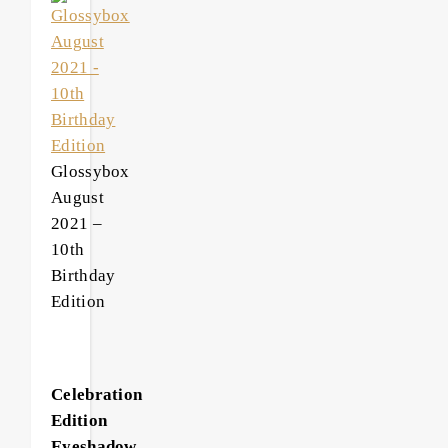
Glossybox
August
2021 –
10th
Birthday
Edition
Celebration
Edition
Eyeshadow