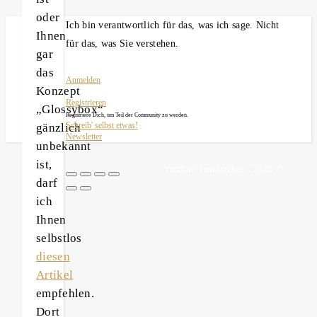
oder
Ich bin verantwortlich für das, was ich sage. Nicht
Ihnen
für das, was Sie verstehen.
gar
das
Anmelden
Konzept
Registrieren
„Glossybox“
Registriere Dich, um Teil der Community zu werden.
gänzlich
Schreib' selbst etwas!
Newsletter
unbekannt
ist,
michael heinbockel - 2026 ©
darf
ich
Ihnen
selbstlos
diesen
Artikel
empfehlen.
Dort