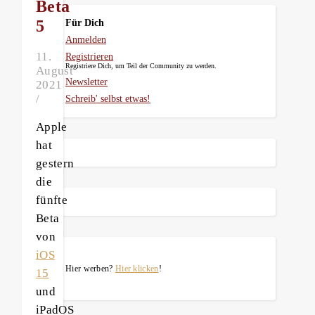
Beta
5
Für Dich
Anmelden
11.
Registrieren
Registriere Dich, um Teil der Community zu werden.
August
Newsletter
2021
/
Schreib' selbst etwas!
Apple
hat
gestern
die
fünfte
Beta
von
iOS
Hier werben?
Hier klicken
!
15
und
iPadOS