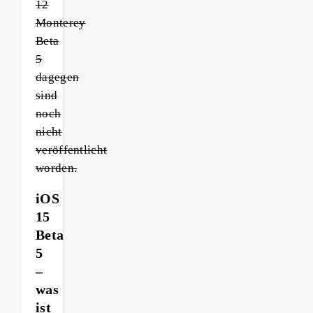
12
Monterey
Beta
5
dagegen
sind
noch
nicht
veröffentlicht
worden.
iOS
15
Beta
5
–
was
ist