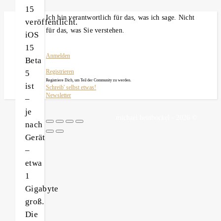
15
Ich bin verantwortlich für das, was ich sage. Nicht
veröffentlicht.
für das, was Sie verstehen.
iOS
15
Anmelden
Beta
5
Registrieren
Registriere Dich, um Teil der Community zu werden.
ist
Schreib' selbst etwas!
Newsletter
–
je
michael heinbockel - 2026 ©
nach
Gerät
–
etwa
1
Gigabyte
groß.
Die