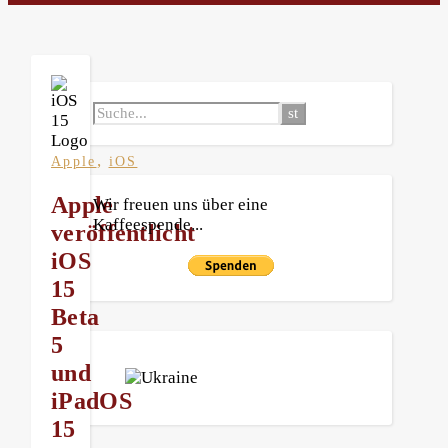
,
Apple
iOS
Apple
Wir freuen uns über eine
Kaffeespende...
veröffentlicht
iOS
15
Beta
5
und
iPadOS
15