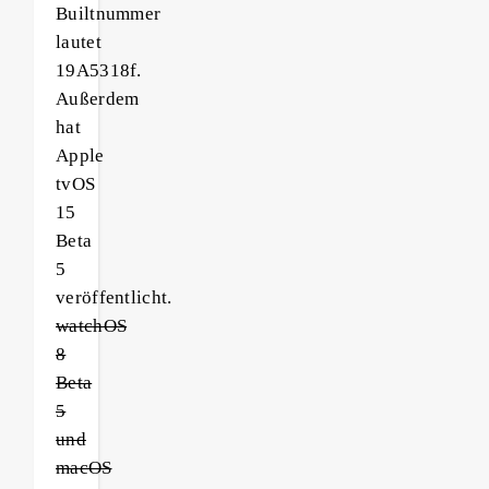
Builtnummer
lautet
19A5318f.
Außerdem
hat
Apple
tvOS
15
Beta
5
veröffentlicht.
watchOS
8
Beta
5
und
macOS