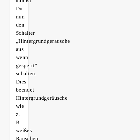
kannst
Du
nun
den
Schalter
„Hintergrundgeräusche
aus
wenn
gesperrt“
schalten.
Dies
beendet
Hintergrundgeräusche
wie
z.
B.
weißes
Rauschen,