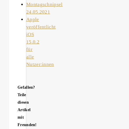
Montagschnipsel
24.05.2021
Apple
veröffentlicht
iOS
15.0.2
für
alle
Nutzer:innen
Gefallen?
Teile
diesen
Artikel
mit
Freunden!