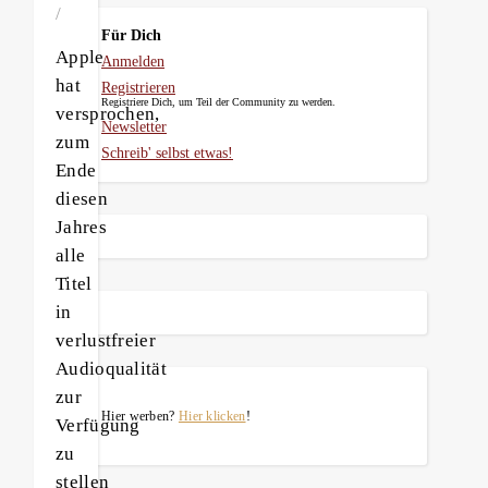
/
Für Dich
Apple
Anmelden
hat
Registrieren
Registriere Dich, um Teil der Community zu werden.
versprochen,
Newsletter
zum
Schreib' selbst etwas!
Ende
diesen
Jahres
alle
Titel
in
verlustfreier
Audioqualität
zur
Hier werben?
Hier klicken
!
Verfügung
zu
stellen