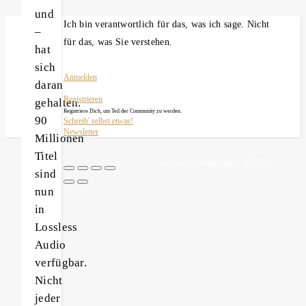
und
Ich bin verantwortlich für das, was ich sage. Nicht
–
für das, was Sie verstehen.
hat
sich
Anmelden
daran
Registrieren
gehalten.
Registriere Dich, um Teil der Community zu werden.
90
Schreib' selbst etwas!
Newsletter
Millionen
Titel
michael heinbockel - 2026 ©
sind
nun
in
Lossless
Audio
verfügbar.
Nicht
jeder