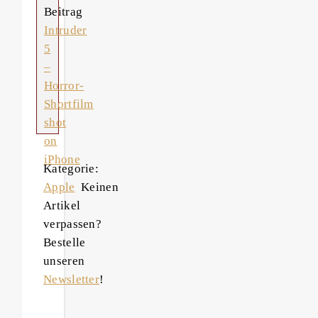
Beitrag
Intruder
5
–
Horror-
Shortfilm
shot
on
iPhone
Kategorie:
Apple
Keinen
Artikel
verpassen?
Bestelle
unseren
Newsletter
!