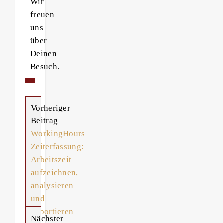
Wir
freuen
uns
über
Deinen
Besuch.
Vorheriger
Beitrag
WorkingHours
Zeiterfassung:
Arbeitszeit
aufzeichnen,
analysieren
und
exportieren
Nächster