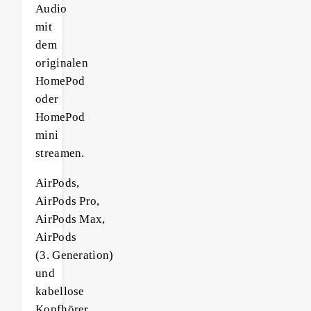
Audio
mit
dem
originalen
HomePod
oder
HomePod
mini
streamen.
AirPods,
AirPods Pro,
AirPods Max,
AirPods
(3. Generation)
und
kabellose
Kopfhörer