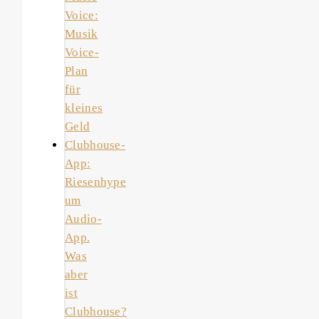
Voice:
Musik
Voice-
Plan
für
kleines
Geld
Clubhouse-
App:
Riesenhype
um
Audio-
App.
Was
aber
ist
Clubhouse?