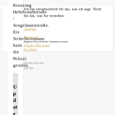
Kreuzung
Ich bin verantwortlich für das, was ich sage. Nicht
Hebebrandtstraße
für das, was Sie verstehen.
/
Sengelmannstraße.
Anmelden
Ein
Registrieren
Sicherheitsmann
Registriere Dich, um Teil der Community zu werden.
hatte
Schreib' selbst etwas!
Newsletter
die
Polizei
michael heinbockel - 2026 ©
gerufen.
U
p
d
at
e