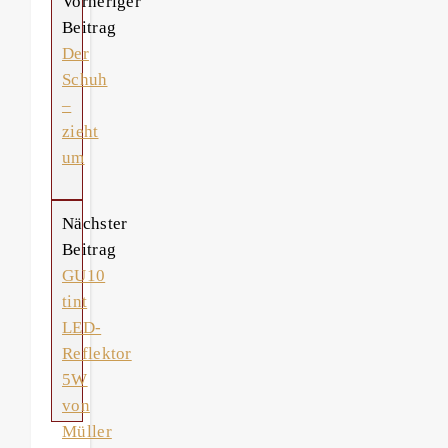
Vorheriger
Beitrag
Der
Schuh
–
zieht
um
Nächster
Beitrag
GU10
tint
LED-
Reflektor
5W
von
Müller