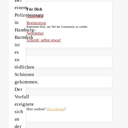
Bei
einem
Für Dich
Polizeieinsatz
Anmelden
in
Registrieren
Registriere Dich, um Teil der Community zu werden.
Hamburg-
Newsletter
Barmbek
Schreib' selbst etwas!
ist
es
zu
tödlichen
Schüssen
gekommen.
Der
Vorfall
ereignete
Hier werben?
Hier klicken
!
sich
an
der