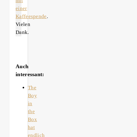
mit
einer
Kaffeespende
.
Vielen
Dank.
Auch
interessant:
The
Boy
in
the
Box
hat
endlich