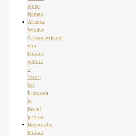
einen
Namen
Atlanta:
Wieder
Afroamerikaner
von
Polizei
getötet
–
Tatort
bei
Protesten
in
Brand
gesetzt
Bayerische
Polizei