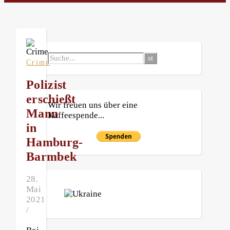
Crime
Polizist
erschießt
Wir freuen uns über eine
Mann
Kaffeespende...
in
Hamburg-
Barmbek
28.
Mai
2021
/