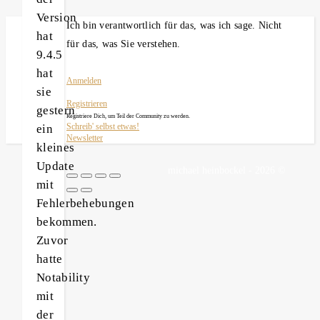
Version
Ich bin verantwortlich für das, was ich sage. Nicht
hat
für das, was Sie verstehen.
9.4.5
hat
Anmelden
sie
Registrieren
gestern
Registriere Dich, um Teil der Community zu werden.
ein
Schreib' selbst etwas!
Newsletter
kleines
Update
michael heinbockel - 2026 ©
mit
Fehlerbehebungen
bekommen.
Zuvor
hatte
Notability
mit
der