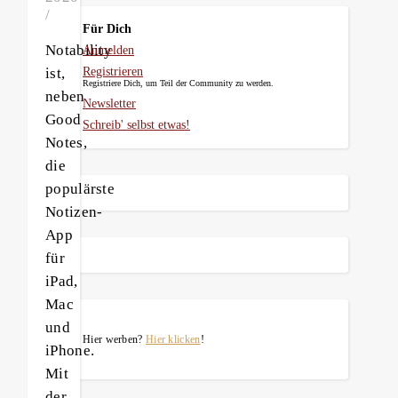
/
Für Dich
Notability
Anmelden
ist,
Registrieren
Registriere Dich, um Teil der Community zu werden.
neben
Newsletter
Good
Schreib' selbst etwas!
Notes,
die
populärste
Notizen-
App
für
iPad,
Mac
und
Hier werben?
Hier klicken
!
iPhone.
Mit
der