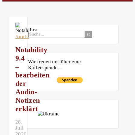
Apple
Notability
9.4
Wir freuen uns über eine
–
Kaffeespende...
bearbeiten
der
Audio-
Notizen
erklärt
28.
Juli
2020