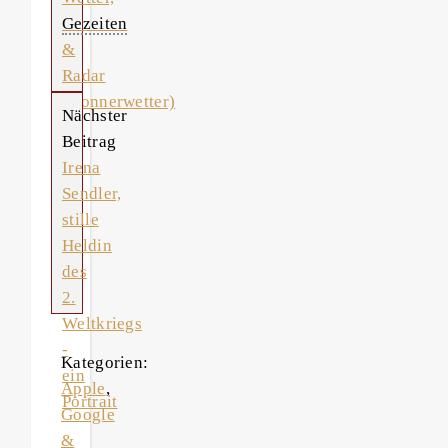
Gezeiten
&
Radar
(Donnerwetter)
Nächster
Beitrag
Irena
Sendler,
stille
Heldin
des
2.
Weltkriegs
-
Kategorien:
ein
Apple
,
Portrait
Google
&