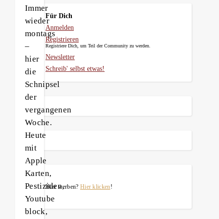
Immer
Für Dich
wieder
Anmelden
montags
Registrieren
–
Registriere Dich, um Teil der Community zu werden.
Newsletter
hier
Schreib' selbst etwas!
die
Schnipsel
der
vergangenen
Woche.
Heute
mit
Apple
Karten,
Pestiziden,
Hier werben?
Hier klicken
!
Youtube
block,