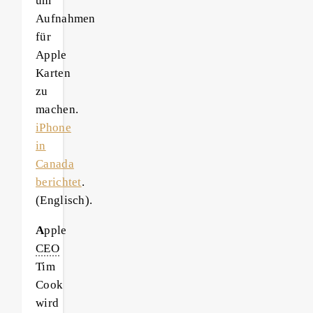
um
Aufnahmen
für
Apple
Karten
zu
machen.
iPhone
in
Canada
berichtet
.
(Englisch).
A
pple
CEO
Tim
Cook
wird