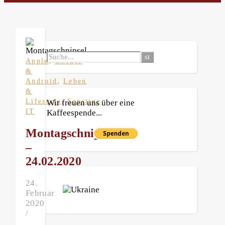
,
Apple
Google
&
,
Android
Leben
&
,
Lifestyle
Sonstige
Wir freuen uns über eine
IT
Kaffeespende...
Montagschnipsel
–
24.02.2020
24.
Februar
2020
/