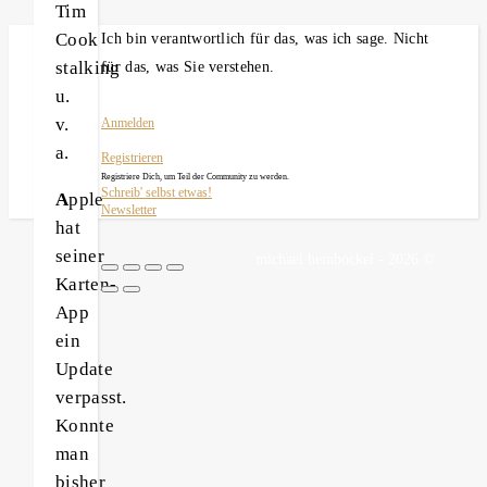
Tim
Cook
Ich bin verantwortlich für das, was ich sage. Nicht
stalking
für das, was Sie verstehen.
u.
v.
Anmelden
a.
Registrieren
Registriere Dich, um Teil der Community zu werden.
Schreib' selbst etwas!
A
pple
Newsletter
hat
seiner
michael heinbockel - 2026 ©
Karten-
App
ein
Update
verpasst.
Konnte
man
bisher