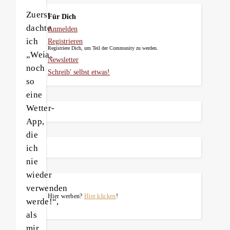
Zuerst
Für Dich
dachte
Anmelden
ich
Registrieren
Registriere Dich, um Teil der Community zu werden.
„Weia,
Newsletter
noch
Schreib' selbst etwas!
so
eine
Wetter-
App,
die
ich
nie
wieder
verwenden
Hier werben?
Hier klicken
!
werde!“,
als
mir