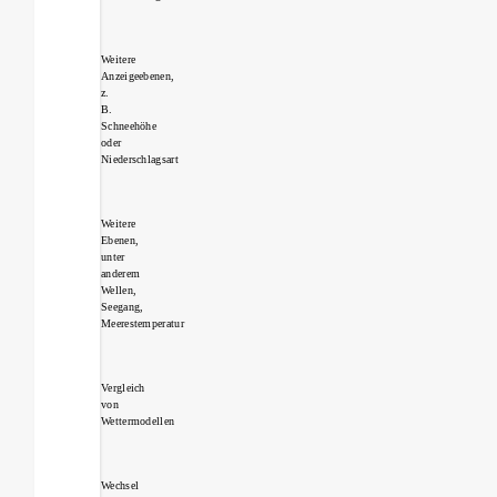
Weitere
Anzeigeebenen,
z.
B.
Schneehöhe
oder
Niederschlagsart
Weitere
Ebenen,
unter
anderem
Wellen,
Seegang,
Meerestemperatur
Vergleich
von
Wettermodellen
Wechsel