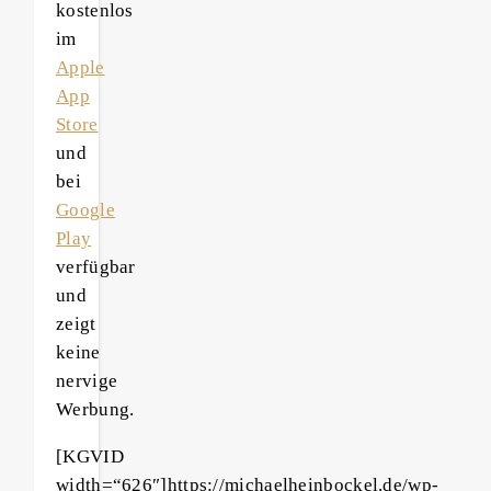
kostenlos
im
Apple
App
Store
und
bei
Google
Play
verfügbar
und
zeigt
keine
nervige
Werbung.
[KGVID
width=“626″]https://michaelheinbockel.de/wp-