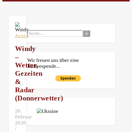
Apple
Windy
–
Wir freuen uns über eine
Wetter,
Kaffeespende...
Gezeiten
&
Radar
(Donnerwetter)
20.
Februar
2020
/