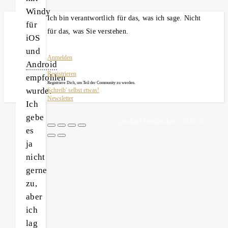
Windy
Ich bin verantwortlich für das, was ich sage. Nicht
für
für das, was Sie verstehen.
iOS
und
Anmelden
Android
Registrieren
empfohlen
Registriere Dich, um Teil der Community zu werden.
wurde.
Schreib' selbst etwas!
Newsletter
Ich
gebe
michael heinbockel - 2026 ©
es
ja
nicht
gerne
zu,
aber
ich
lag