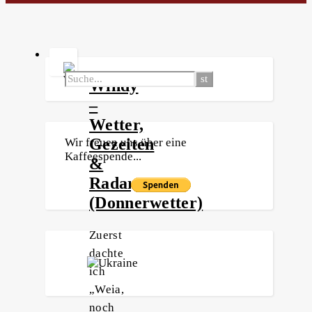
Windy
–
Wetter,
Gezeiten
Wir freuen uns über eine
Kaffeespende...
&
Radar
(Donnerwetter)
Zuerst
dachte
ich
„Weia,
noch