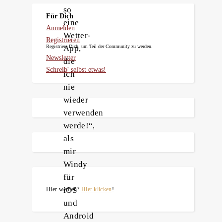
so
Für Dich
eine
Anmelden
Wetter-
Registrieren
App,
Registriere Dich, um Teil der Community zu werden.
Newsletter
die
Schreib' selbst etwas!
ich
nie
wieder
verwenden
werde!“,
als
mir
Windy
für
iOS
Hier werben?
Hier klicken
!
und
Android