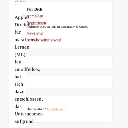
2022
/
Für Dich
Anmelden
Apples
Registrieren
Direktor
Registriere Dich, um Teil der Community zu werden.
für
Newsletter
maschinelles
Schreib' selbst etwas!
Lernen
(ML),
Ian
Goodfellow,
hat
sich
dazu
entschlossen,
das
Hier werben?
Hier klicken
!
Unternehmen
aufgrund