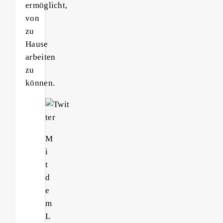
ermöglicht,
von
zu
Hause
arbeiten
zu
können.
M
i
t
d
e
m
L