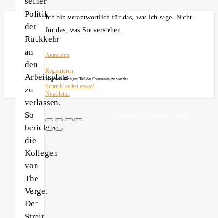
seiner
Politik
Ich bin verantwortlich für das, was ich sage. Nicht
der
für das, was Sie verstehen.
Rückkehr
an
Anmelden
den
Registrieren
Arbeitsplatz
Registriere Dich, um Teil der Community zu werden.
Schreib' selbst etwas!
zu
Newsletter
verlassen.
So
michael heinbockel - 2026 ©
berichten
die
Kollegen
von
The
Verge.
Der
Streit