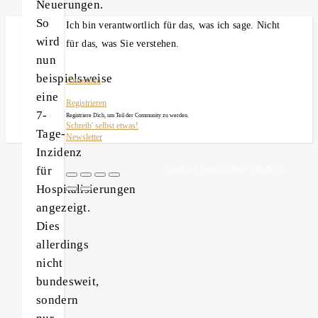
Neuerungen.
So
Ich bin verantwortlich für das, was ich sage. Nicht
wird
für das, was Sie verstehen.
nun
beispielsweise
Anmelden
eine
Registrieren
7-
Registriere Dich, um Teil der Community zu werden.
Schreib' selbst etwas!
Tage-
Newsletter
Inzidenz
für
michael heinbockel - 2026 ©
Hospitalisierungen
angezeigt.
Dies
allerdings
nicht
bundesweit,
sondern