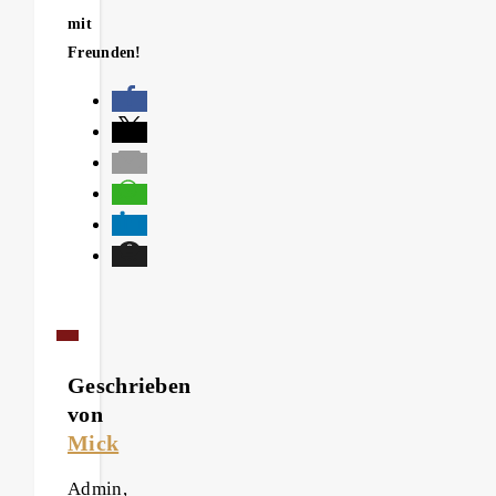
mit
Freunden!
Geschrieben
von
Mick
Admin,