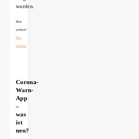
wurden.
Hier
werben?
Hier
klicken!
Corona-
Warn-
App
–
was
ist
neu?