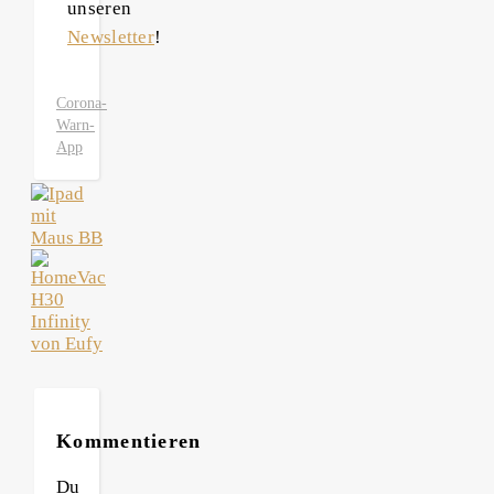
unseren
Newsletter
!
Corona-
Warn-
App
Kommentieren
Du