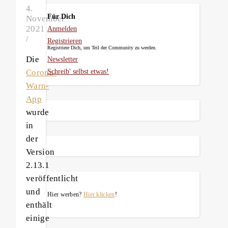
4.
Für Dich
November
2021
Anmelden
/
Registrieren
Registriere Dich, um Teil der Community zu werden.
Die
Newsletter
Corona-
Schreib' selbst etwas!
Warn-
App
wurde
in
der
Version
2.13.1
veröffentlicht
und
Hier werben?
Hier klicken
!
enthält
einige