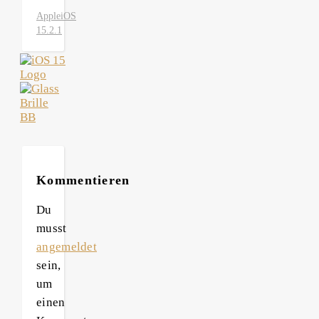
Apple
iOS
15.2.1
Kommentieren
Du
musst
angemeldet
sein,
um
einen