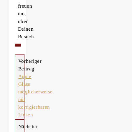
freuen
uns
über
Deinen
Besuch.
Vorheriger
Beitrag
Apple
Glass
möglicherweise
mit
korrigierbaren
Linsen
Nächster