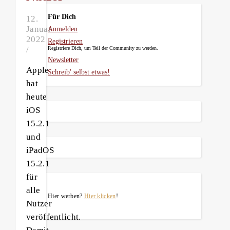
Für Dich
12.
Januar
Anmelden
2022
Registrieren
/
Registriere Dich, um Teil der Community zu werden.
Newsletter
Apple
Schreib' selbst etwas!
hat
heute
iOS
15.2.1
und
iPadOS
15.2.1
für
alle
Hier werben?
Hier klicken
!
Nutzer
veröffentlicht.