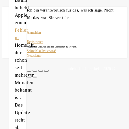
Damit
behebt
Ich bin verantwortlich für das, was ich sage. Nicht
Apple
für das, was Sie verstehen.
einen
Fehler
Anmelden
in
Registrieren
HomeKit
,
Registriere Dich, um Teil der Community zu werden.
Schreib' selbst etwas!
der
Newsletter
schon
seit
michael heinbockel - 2026 ©
mehreren
Monaten
bekannt
ist.
Das
Update
steht
ab