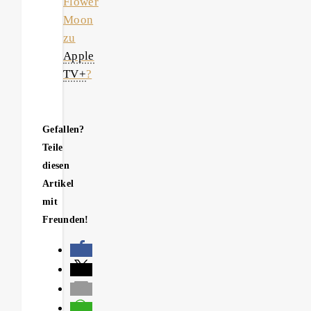
Flower
Moon
zu
Apple
TV+
?
Gefallen?
Teile
diesen
Artikel
mit
Freunden!