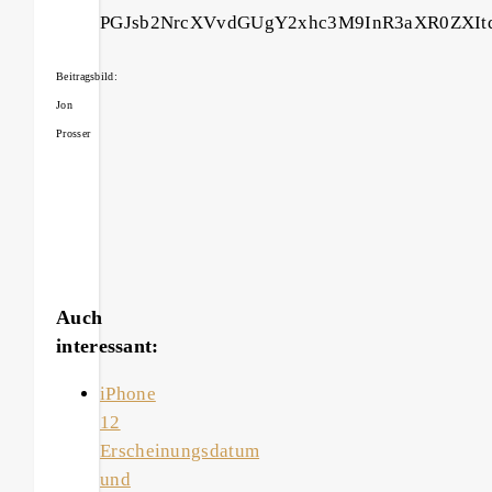
PGJsb2NrcXVvdGUgY2xhc3M9InR3aXR0ZXI
Beitragsbild:
Jon
Prosser
Auch
interessant:
iPhone
12
Erscheinungsdatum
und