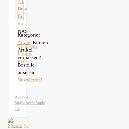
7.0
Beta
für
die
NAS
Kategorie:
–
Apple
Keinen
Synology
Artikel
Photos
verpassen?
neu
Bestelle
unseren
Newsletter
!
AirPods
Studio
Apple
Apple
TV