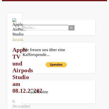
Apple
Apple
Wir freuen uns über eine
Kaffeespende...
TV
und
Airpods
Studio
am
08.12.2020?
8.
Dezember