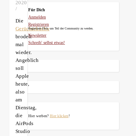
2020
/
Für Dich
Anmelden
Die
Registrieren
Gerüchteküche
Registriere Dich, um Teil der Community zu werden.
Newsletter
brodelt
Schreib' selbst etwas!
mal
wieder.
Angeblich
soll
Apple
heute,
also
am
Dienstag,
die
Hier werben?
Hier klicken
!
AirPods
Studio