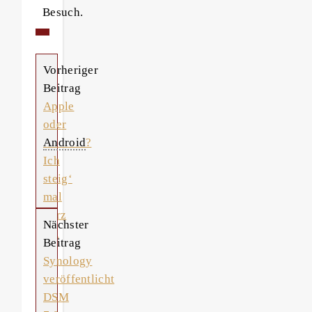
Besuch.
Vorheriger
Beitrag
Apple
oder
Android
?
Ich
steig‘
mal
kurz
Nächster
um
Beitrag
Synology
veröffentlicht
DSM