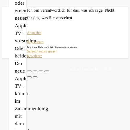
oder
einen
Ich bin verantwortlich für das, was ich sage. Nicht
neuen
für das, was Sie verstehen.
Apple
TV+
Anmelden
vorstellen.
Registrieren
Oder
Registriere Dich, um Teil der Community zu werden.
Schreib' selbst etwas!
beides.
Newsletter
Der
michael heinbockel - 2026 ©
neue
Apple
TV+
könnte
im
Zusammenhang
mit
dem