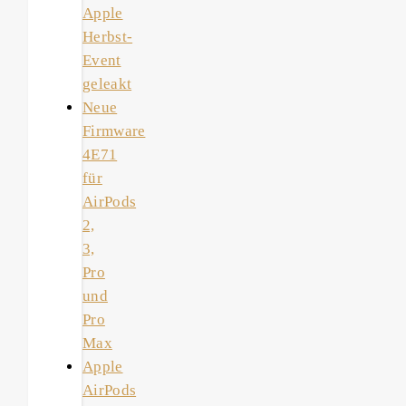
Apple
Herbst-
Event
geleakt
Neue
Firmware
4E71
für
AirPods
2,
3,
Pro
und
Pro
Max
Apple
AirPods