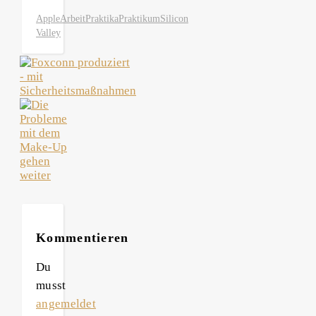
Apple
Arbeit
Praktika
Praktikum
Silicon
Valley
Kommentieren
Du
musst
angemeldet