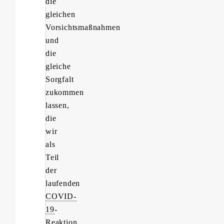
die
gleichen
Vorsichtsmaßnahmen
und
die
gleiche
Sorgfalt
zukommen
lassen,
die
wir
als
Teil
der
laufenden
COVID-
19
-
Reaktion