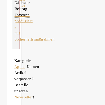
Nächster
weiter
Beitrag
Foxconn
produziert
-
mit
Sicherheitsmaßnahmen
Kategorie:
Apple
Keinen
Artikel
verpassen?
Bestelle
unseren
Newsletter
!