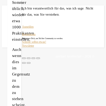
Sommer
üblich,
Ich bin verantwortlich für das, was ich sage. Nicht
wieder
für das, was Sie verstehen.
etwa
1000
Anmelden
Praktikanten
Registrieren
einstellen.
Registriere Dich, um Teil der Community zu werden.
Schreib' selbst etwas!
Newsletter
Auch
wenn
michael heinbockel - 2026 ©
dies
im
Gegensatz
zu
dem
zu
stehen
scheint,