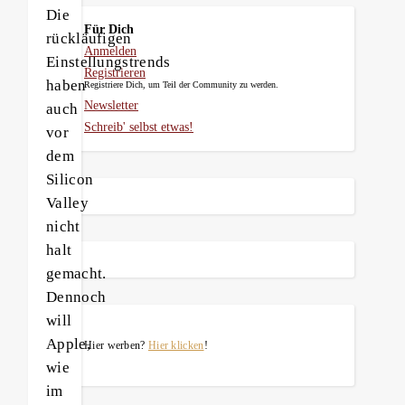
Die
Für Dich
rückläufigen
Anmelden
Einstellungstrends
Registrieren
haben
Registriere Dich, um Teil der Community zu werden.
Newsletter
auch
Schreib' selbst etwas!
vor
dem
Silicon
Valley
nicht
halt
gemacht.
Dennoch
will
Apple,
Hier werben?
Hier klicken
!
wie
im