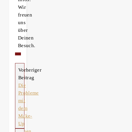
Wir
freuen
uns
über
Deinen
Besuch.
Vorheriger
Beitrag
Die
Probleme
mit
dem
Make-
Up
gehen