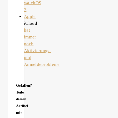
watchOS
7
Apple
iCloud
hat
immer
noch
Aktivierungs-
und
Anmeldeprobleme
Gefallen?
Teile
diesen
Artikel
mit