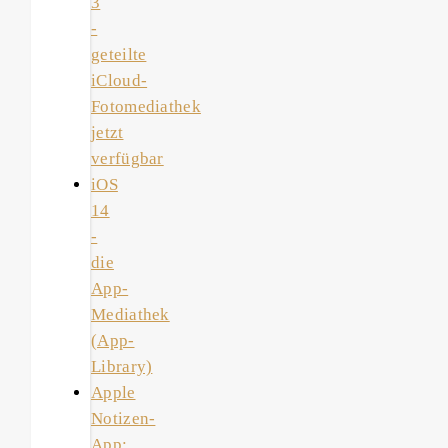
3
-
geteilte
iCloud-
Fotomediathek
jetzt
verfügbar
iOS
14
-
die
App-
Mediathek
(App-
Library)
Apple
Notizen-
App: