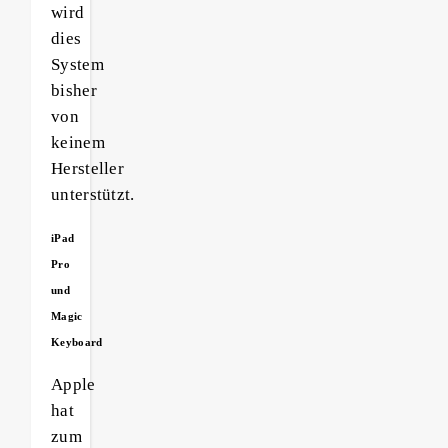
wird
dies
System
bisher
von
keinem
Hersteller
unterstützt.
iPad
Pro
und
Magic
Keyboard
Apple
hat
zum