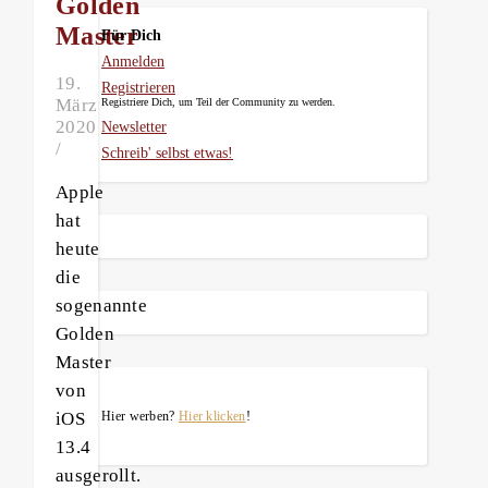
Golden
Master
Für Dich
Anmelden
19.
Registrieren
März
Registriere Dich, um Teil der Community zu werden.
2020
Newsletter
/
Schreib' selbst etwas!
Apple
hat
heute
die
sogenannte
Golden
Master
von
iOS
Hier werben?
Hier klicken
!
13.4
ausgerollt.