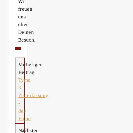
Wir
freuen
uns
über
Deinen
Besuch.
Vorheriger
Beitrag
Tyme
3
Zeiterfassung
-
das
Elend
mit
Nächster