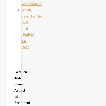
Kandidaten
Apple
veröffentlicht
iOS
und
iPadOS
14
Beta
8
Gefallen?
Teile
diesen
Artikel
mit
Freunden!