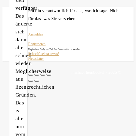
Zeit
verfügbar.
Ich bin verantwortlich für das, was ich sage. Nicht
Das
für das, was Sie verstehen.
änderte
sich
Anmelden
dann
Registrieren
aber
Registriere Dich, um Teil der Community zu werden.
Schreib' selbst etwas!
schnell
Newsletter
wieder.
Möglicherweise
michael heinbockel - 2026 ©
aus
lizenzrechtlichen
Gründen.
Das
ist
aber
nun
vom