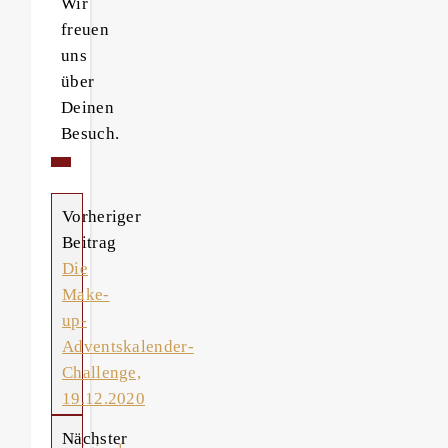
Wir
freuen
uns
über
Deinen
Besuch.
Vorheriger
Beitrag
Die
Make-
up-
Adventskalender-
Challenge,
19.12.2020
–
Nächster