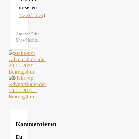
unseren
Newsletter
!
Amazon
Echo
Show
Netflix
Kommentieren
Du