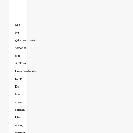
Mit
(*)
gekennzeichneten
Verweise
sind
Afilliate-
Links/Werbelinks.
Kaufst
Du
über
einen
solchen
Link
etwas,
erhalten