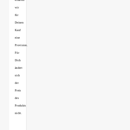
wir
für
Deinen
Kauf
eine
Provision.
Für
Dich
ändert
sich
der
Preis
des
Produkts
nicht.