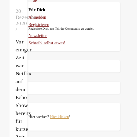
Für Dich
20.
Dezember
Anmelden
2020
Registrieren
/
Registriere Dich, um Teil der Community zu werden.
Newsletter
Vor
Schreib' selbst etwas!
einiger
Zeit
war
Netflix
auf
dem
Echo
Show
bereits
Hier werben?
Hier klicken
!
für
kurze