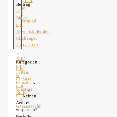
Original,
Beitrag
Dupe
Die
und
Make-
Kussmund
up-
Adventskalender-
Challenge,
20.12.2020
–
Kill’
Kategorien:
die
Film
Falten,
&
Cleanse
Fensehen
,
den
Sonstige
Body
IT
Keinen
und
Artikel
Gäääääääähn
verpassen?
Bestelle