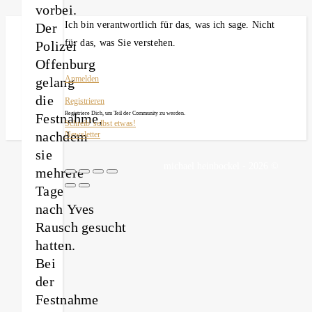
vorbei.
Ich bin verantwortlich für das, was ich sage. Nicht
Der
für das, was Sie verstehen.
Polizei
Offenburg
gelang
Anmelden
die
Registrieren
Registriere Dich, um Teil der Community zu werden.
Festnahme,
Schreib' selbst etwas!
nachdem
Newsletter
sie
michael heinbockel - 2026 ©
mehrere
Tage
nach Yves
Rausch gesucht
hatten.
Bei
der
Festnahme