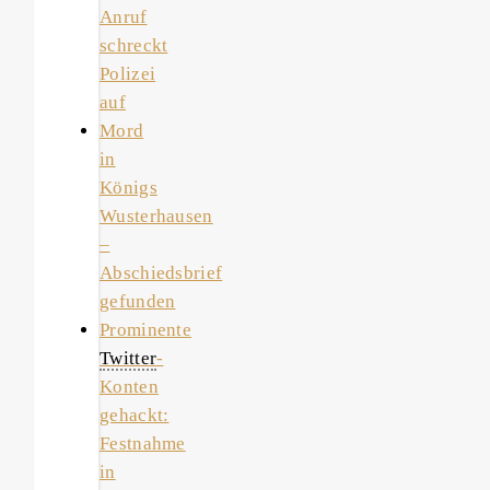
Anruf
schreckt
Polizei
auf
Mord
in
Königs
Wusterhausen
–
Abschiedsbrief
gefunden
Prominente
Twitter
-
Konten
gehackt:
Festnahme
in