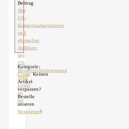
Beitrag
Der
US-
Kongressabgeordnete
und
ehemalige
Anführer
der
US-
Kategorie:
Bürgerrechtsbewegung
Crime
Keinen
John
Artikel
Lewis
verpassen?
ist
Bestelle
tot
unseren
Newsletter
!