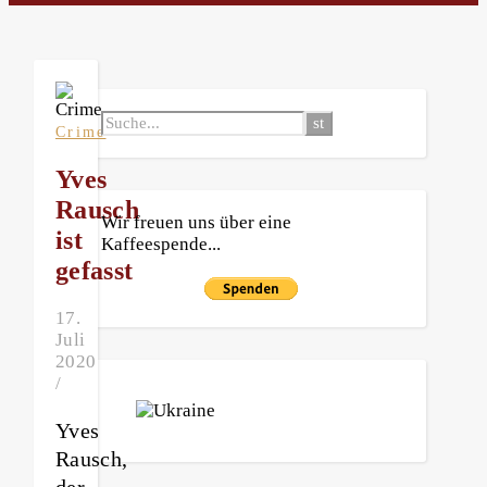
Crime
Yves
Rausch
Wir freuen uns über eine
ist
Kaffeespende...
gefasst
17.
Juli
2020
/
Yves
Rausch,
der