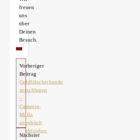
freuen
uns
über
Deinen
Besuch.
Vorheriger
Beitrag
Geldfälscherbande
zerschlagen
–
Camorra-
Mafia
angeblich
Drahtzieher
Nächster