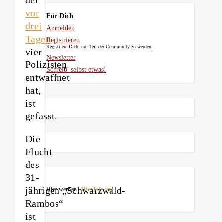
vor
Für Dich
drei
Anmelden
Tagen
Registrieren
Registriere Dich, um Teil der Community zu werden.
vier
Newsletter
Polizisten
Schreib' selbst etwas!
entwaffnet
hat,
ist
gefasst.
Die
Flucht
des
31-
jährigen „Schwarzwald-
Hier werben?
Hier klicken
!
Rambos“
ist