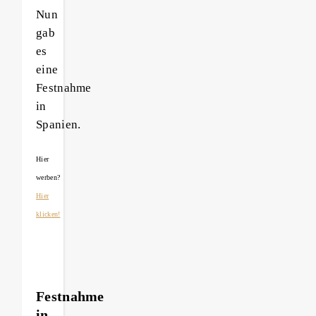
Nun
gab
es
eine
Festnahme
in
Spanien.
Hier
werben?
Hier
klicken!
Festnahme
in