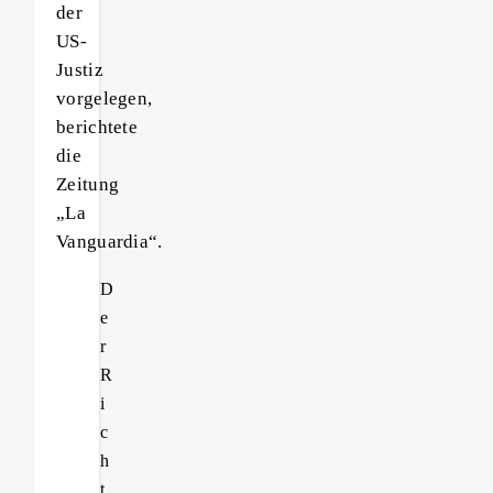
der
US-
Justiz
vorgelegen,
berichtete
die
Zeitung
„La
Vanguardia“.
D
e
r
R
i
c
h
t