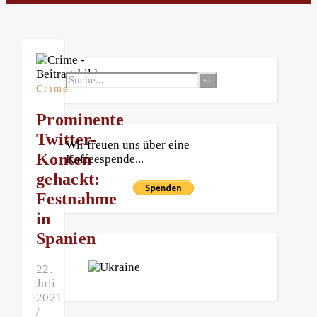
Crime
Prominente
Twitter-
Wir freuen uns über eine
Konten
Kaffeespende...
gehackt:
Festnahme
in
Spanien
22.
Juli
2021
/