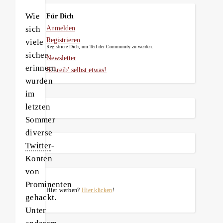
Wie
Für Dich
sich
Anmelden
Registrieren
viele
Registriere Dich, um Teil der Community zu werden.
sicher
Newsletter
erinnern,
Schreib' selbst etwas!
wurden
im
letzten
Sommer
diverse
Twitter
-
Konten
von
Prominenten
Hier werben?
Hier klicken
!
gehackt.
Unter