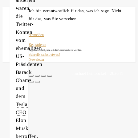
anderem
waren
Ich bin verantwortlich für das, was ich sage. Nicht
die
für das, was Sie verstehen.
Twitter-
Konten
Anmelden
vom
Registrieren
ehemaligen
Registriere Dich, um Teil der Community zu werden.
Schreib' selbst etwas!
US-
Newsletter
Präsidenten
Barack
michael heinbockel - 2026 ©
Obama
und
dem
Tesla
CEO
Elon
Musk
betroffen.