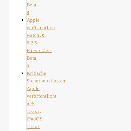
Beta
8
Apple
veröffentlich
watchOS
6.2.5
Entwickler-
Beta
5
Kritische
Sicherheitslücken:
Apple
veröffentlicht
iOS
15.6.1,
iPadOS
15.6.1