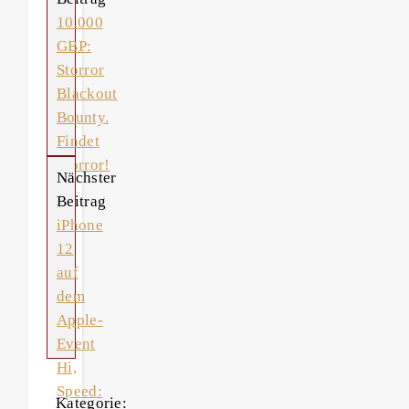
10.000
GBP:
Storror
Blackout
Bounty.
Findet
Storror!
Nächster
Beitrag
iPhone
12
auf
dem
Apple-
Event
Hi,
Speed:
Kategorie: