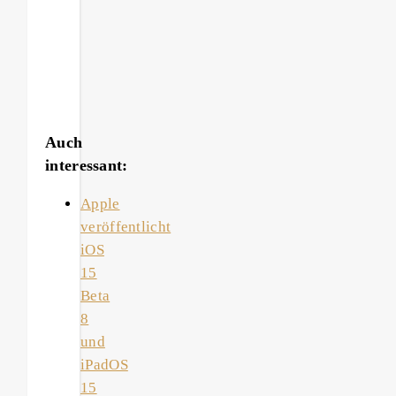
Auch
interessant:
Apple
veröffentlicht
iOS
15
Beta
8
und
iPadOS
15