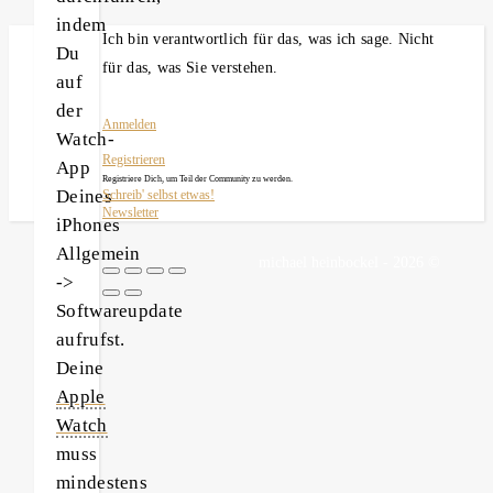
indem
Ich bin verantwortlich für das, was ich sage. Nicht
Du
für das, was Sie verstehen.
auf
der
Anmelden
Watch-
Registrieren
App
Registriere Dich, um Teil der Community zu werden.
Deines
Schreib' selbst etwas!
Newsletter
iPhones
Allgemein
michael heinbockel - 2026 ©
->
Softwareupdate
aufrufst.
Deine
Apple
Watch
muss
mindestens