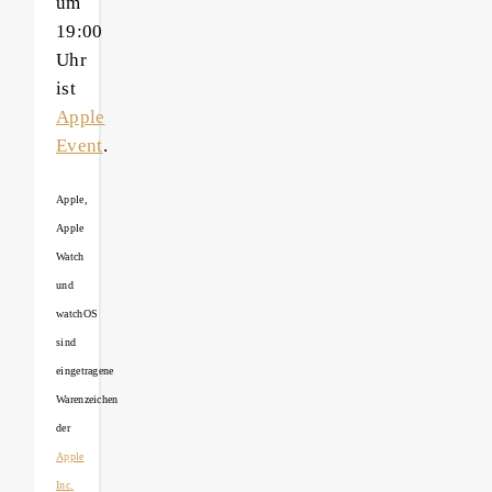
um
19:00
Uhr
ist
Apple
Event
.
Apple,
Apple
Watch
und
watchOS
sind
eingetragene
Warenzeichen
der
Apple
Inc.