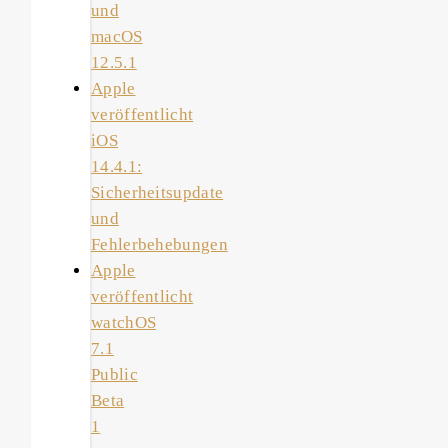
und
macOS
12.5.1
Apple
veröffentlicht
iOS
14.4.1:
Sicherheitsupdate
und
Fehlerbehebungen
Apple
veröffentlicht
watchOS
7.1
Public
Beta
1