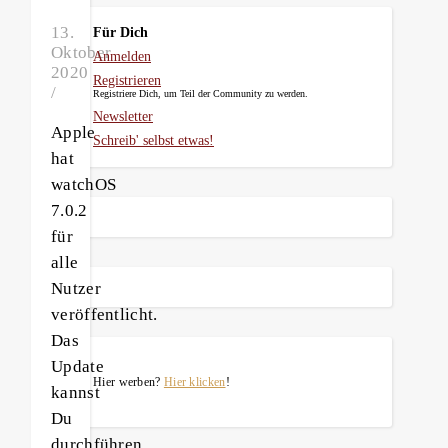
13.
Für Dich
Oktober
Anmelden
2020
Registrieren
/
Registriere Dich, um Teil der Community zu werden.
Newsletter
Apple
Schreib' selbst etwas!
hat
watchOS
7.0.2
für
alle
Nutzer
veröffentlicht.
Das
Update
Hier werben?
Hier klicken
!
kannst
Du
durchführen,