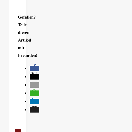
Gefallen?
Teile
diesen
Artikel
mit
Freunden!