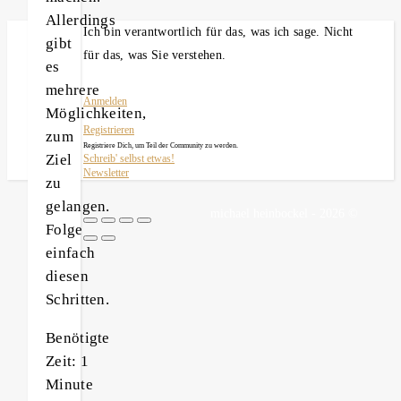
Allerdings
Ich bin verantwortlich für das, was ich sage. Nicht
gibt
für das, was Sie verstehen.
es
mehrere
Anmelden
Möglichkeiten,
Registrieren
zum
Registriere Dich, um Teil der Community zu werden.
Ziel
Schreib' selbst etwas!
Newsletter
zu
gelangen.
michael heinbockel - 2026 ©
Folge
einfach
diesen
Schritten.
Benötigte
Zeit:
1
Minute