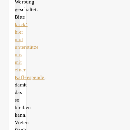
Werbung
geschaltet.
Bitte
klick‘
hier
und
unterstütze
uns
mit
einer
Kaffeespende
,
damit
das
so
bleiben
kann.
Vielen