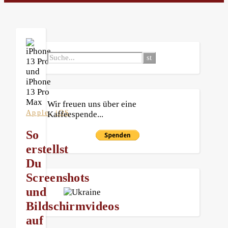
Wir freuen uns über eine
,
Apple
iOS
Kaffeespende...
So
erstellst
Du
Screenshots
und
Bildschirmvideos
auf