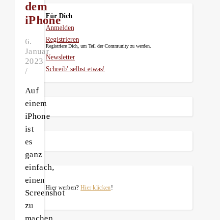
dem
Für Dich
iPhone
Anmelden
Registrieren
6.
Registriere Dich, um Teil der Community zu werden.
Januar
Newsletter
2023
Schreib' selbst etwas!
/
Auf
einem
iPhone
ist
es
ganz
einfach,
einen
Hier werben?
Hier klicken
!
Screenshot
zu
machen.