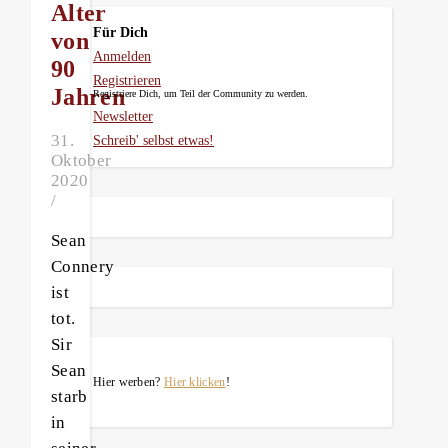
Alter
Für Dich
von
Anmelden
90
Registrieren
Jahren
Registriere Dich, um Teil der Community zu werden.
Newsletter
31.
Schreib' selbst etwas!
Oktober
2020
/
Sean
Connery
ist
tot.
Sir
Sean
Hier werben?
Hier klicken
!
starb
in