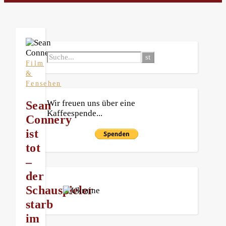
Film
&
Fensehen
Wir freuen uns über eine
Sean
Kaffeespende...
Connery
ist
tot
–
der
Schauspieler
starb
im