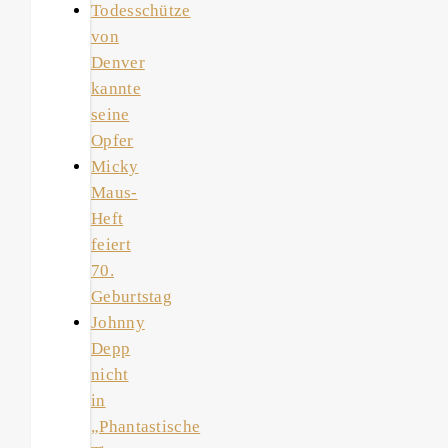
Todesschütze
von
Denver
kannte
seine
Opfer
Micky
Maus-
Heft
feiert
70.
Geburtstag
Johnny
Depp
nicht
in
„Phantastische