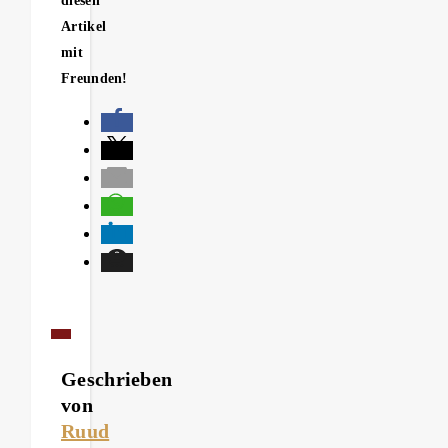
diesen
Artikel
mit
Freunden!
Geschrieben
von
Ruud