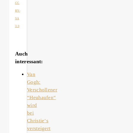
CC
BY-
SA
3.0
Auch
interessant:
Van
Gogh:
Verschollener
“Heuhaufen“
wird
bei
Christie‘s
versteigert