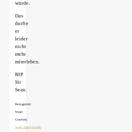
würde.
Das
durfte
er
leider
nicht
mehr
miterleben.
RIP
Sir
Sean.
Beitragsbild:
Stuart
Crawford,
SeanConneryJune08
,