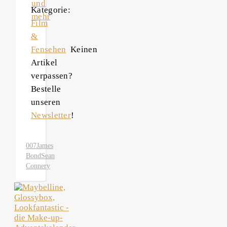
und
Kategorie:
mehr
Film
&
Fensehen
Keinen
Artikel
verpassen?
Bestelle
unseren
Newsletter
!
007
James
Bond
Sean
Connery