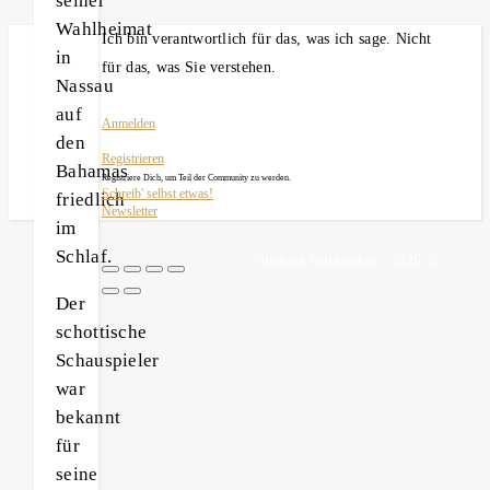
seiner
Wahlheimat
Ich bin verantwortlich für das, was ich sage. Nicht
in
für das, was Sie verstehen.
Nassau
auf
Anmelden
den
Registrieren
Bahamas
Registriere Dich, um Teil der Community zu werden.
Schreib' selbst etwas!
friedlich
Newsletter
im
Schlaf.
michael heinbockel - 2026 ©
Der
schottische
Schauspieler
war
bekannt
für
seine