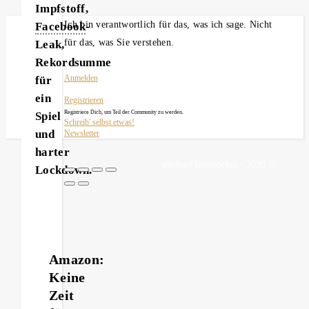
Impfstoff,
Ich bin verantwortlich für das, was ich sage. Nicht
Facebook
-
für das, was Sie verstehen.
Leak,
Rekordsumme
für
Anmelden
ein
Registrieren
Registriere Dich, um Teil der Community zu werden.
Spiel
Schreib' selbst etwas!
und
Newsletter
harter
michael heinbockel - 2026 ©
Lockdown.
Amazon:
Keine
Zeit