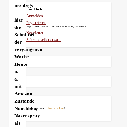
montags
Für Dich
–
Anmelden
hier
Registrieren
die
Registriere Dich, um Teil der Community zu werden.
Newsletter
Schnipsel
Schreib' selbst etwas!
der
vergangenen
Woche.
Heute
u.
a.
mit
Amazon
Zustände,
Nunchaku,
Hier werben?
Hier klicken
!
Nasenspray
als