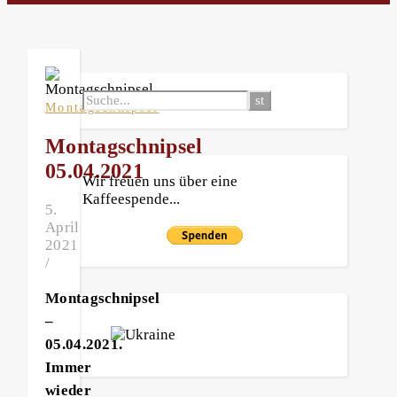
Montagschnipsel
Montagschnipsel
05.04.2021
Wir freuen uns über eine
Kaffeespende...
5.
April
2021
/
Montagschnipsel
–
05.04.2021.
Immer
wieder