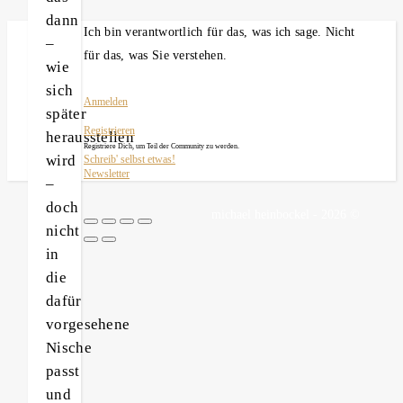
dann
Ich bin verantwortlich für das, was ich sage. Nicht
–
für das, was Sie verstehen.
wie
sich
Anmelden
später
Registrieren
herausstellen
Registriere Dich, um Teil der Community zu werden.
wird
Schreib' selbst etwas!
Newsletter
–
doch
michael heinbockel - 2026 ©
nicht
in
die
dafür
vorgesehene
Nische
passt
und