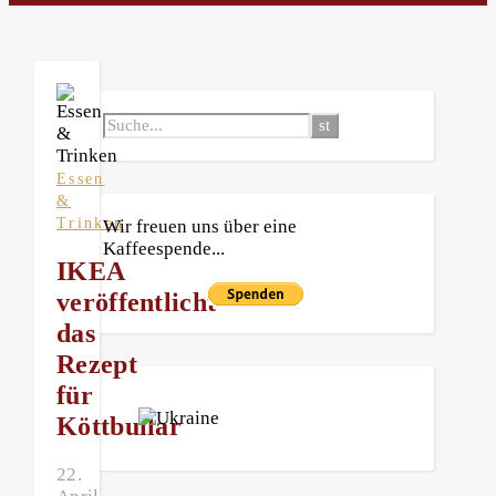
Essen
&
Trinken
Wir freuen uns über eine
Kaffeespende...
IKEA
veröffentlicht
das
Rezept
für
Köttbullar
22.