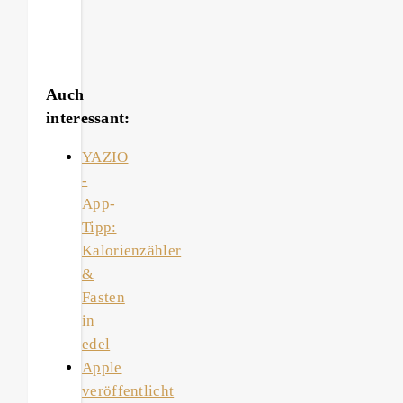
Auch
interessant:
YAZIO
-
App-
Tipp:
Kalorienzähler
&
Fasten
in
edel
Apple
veröffentlicht