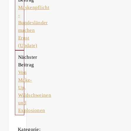
Maskenpflicht
-
Bundesländer
machen
Ernst
(Update)
Nächster
Beitrag
Von
Make-
Up,
Wildschweinen
und
Explosionen
Kategorie: