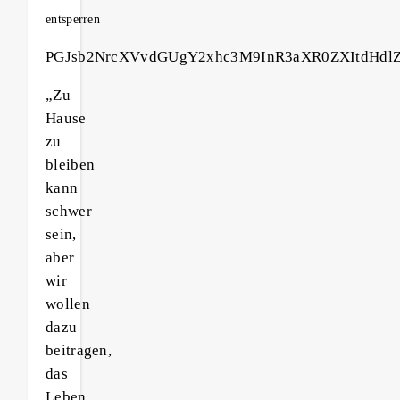
entsperren
PGJsb2NrcXVvdGUgY2xhc3M9InR3aXR0ZXItdHdl
„Zu
Hause
zu
bleiben
kann
schwer
sein,
aber
wir
wollen
dazu
beitragen,
das
Leben