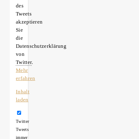
des
Tweets
akzeptieren
Sie
die
Datenschutzerklärung
von
Twitter
.
Mehr
erfahren
Inhalt
laden
Twitter
Tweets
immer