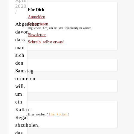
April
2020
Für Dich
/
Anmelden
Abgesehen
Registrieren
Registriere Dich, um Teil der Community zu werden.
davon,
Newsletter
dass
Schreib' selbst etwas!
man
sich
den
Samstag
ruinieren
will,
um
ein
Kallax-
Hier werben?
Hier klicken
!
Regal
abzuholen,
das