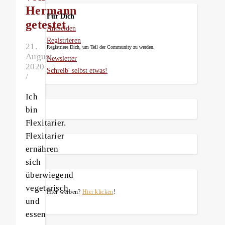
Hermann
Für Dich
getestet
Anmelden
Registrieren
21.
Registriere Dich, um Teil der Community zu werden.
August
Newsletter
2020
Schreib' selbst etwas!
/
Ich
bin
Flexitarier.
Flexitarier
ernähren
sich
überwiegend
vegetarisch
Hier werben?
Hier klicken
!
und
essen