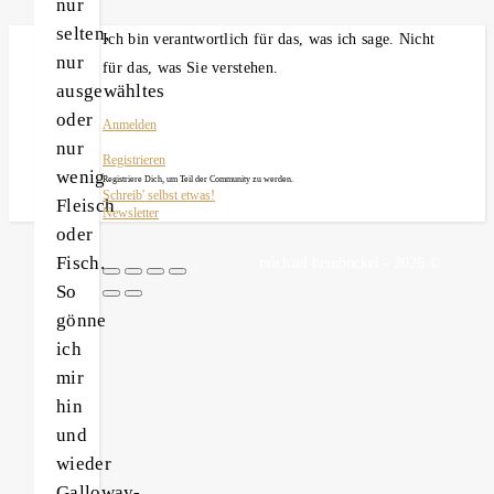
nur
selten,
Ich bin verantwortlich für das, was ich sage. Nicht
nur
für das, was Sie verstehen.
ausgewähltes
oder
Anmelden
nur
Registrieren
wenig
Registriere Dich, um Teil der Community zu werden.
Schreib' selbst etwas!
Fleisch
Newsletter
oder
Fisch.
michael heinbockel - 2026 ©
So
gönne
ich
mir
hin
und
wieder
Galloway-