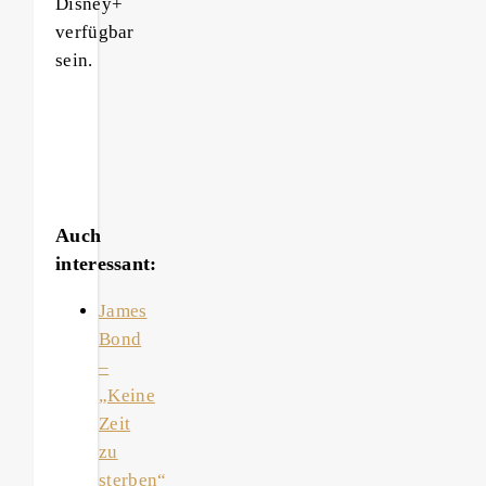
Disney+
verfügbar
sein.
Auch
interessant:
James
Bond
–
„Keine
Zeit
zu
sterben“