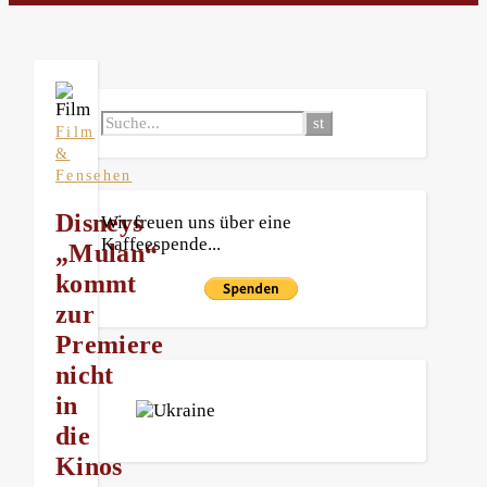
Film
&
Fensehen
Disneys
Wir freuen uns über eine
Kaffeespende...
„Mulan“
kommt
zur
Premiere
nicht
in
die
Kinos