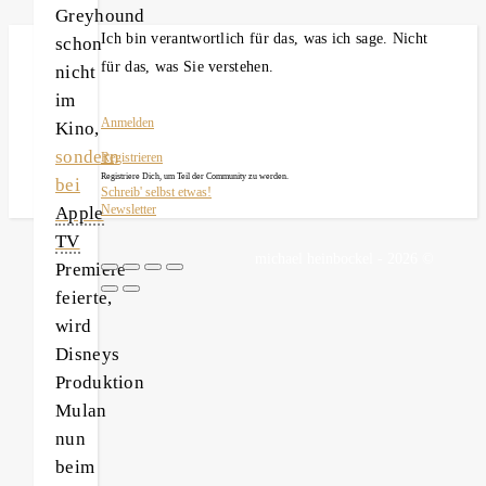
Greyhound
Ich bin verantwortlich für das, was ich sage. Nicht
schon
für das, was Sie verstehen.
nicht
im
Anmelden
Kino,
sondern
Registrieren
Registriere Dich, um Teil der Community zu werden.
bei
Schreib' selbst etwas!
Apple
Newsletter
TV
michael heinbockel - 2026 ©
Premiere
feierte,
wird
Disneys
Produktion
Mulan
nun
beim