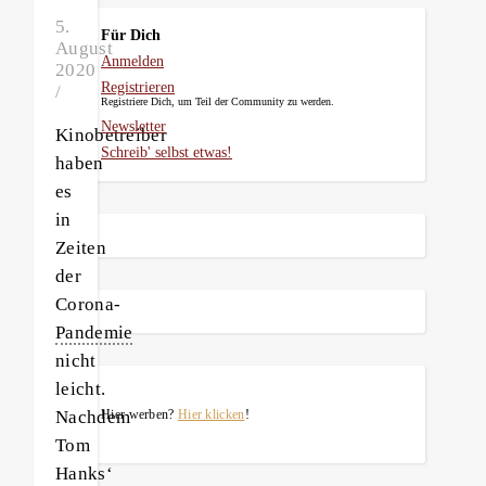
5.
Für Dich
August
Anmelden
2020
Registrieren
/
Registriere Dich, um Teil der Community zu werden.
Newsletter
Kinobetreiber
Schreib' selbst etwas!
haben
es
in
Zeiten
der
Corona-
Pandemie
nicht
leicht.
Nachdem
Hier werben?
Hier klicken
!
Tom
Hanks‘