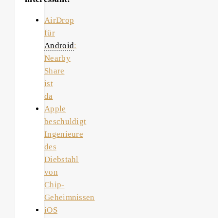
AirDrop
für
Android
:
Nearby
Share
ist
da
Apple
beschuldigt
Ingenieure
des
Diebstahl
von
Chip-
Geheimnissen
iOS