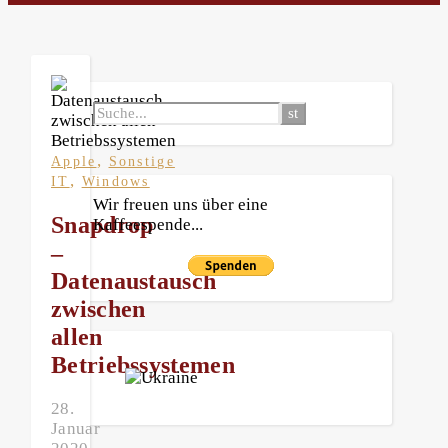
,
Apple
Sonstige
,
IT
Windows
Wir freuen uns über eine
Snapdrop
Kaffeespende...
–
Datenaustausch
zwischen
allen
Betriebssystemen
28.
Januar