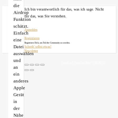
die
Ich bin verantwortlich für das, was ich sage. Nicht
Airdrop
für das, was Sie verstehen.
Funktion
schätzt.
Anmelden
Einfach
Registrieren
eine
Registriere Dich, um Teil der Community zu werden.
Datei
Schreib' selbst etwas!
Newsletter
auswählen
und
michael heinbockel - 2026 ©
an
ein
anderes
Apple
Gerät
in
der
Nähe