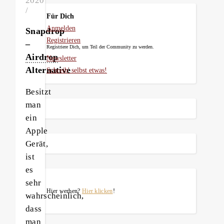
2020
/
Für Dich
Anmelden
Snapdrop
Registrieren
–
Registriere Dich, um Teil der Community zu werden.
Airdrop
Newsletter
Alternative
Schreib' selbst etwas!
Besitzt
man
ein
Apple
Gerät,
ist
es
sehr
Hier werben?
Hier klicken
!
wahrscheinlich,
dass
man