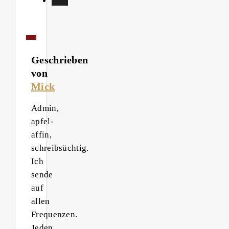
Geschrieben
von
Mick
Admin,
apfel-
affin,
schreibsüchtig.
Ich
sende
auf
allen
Frequenzen.
Jeden