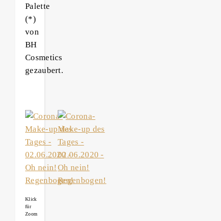
Palette
(*)
von
BH
Cosmetics
gezaubert.
Klick
für
Zoom