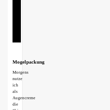
Liebe
betrachtet.“
Christian
Morgenstern
Mogelpackung
Morgens
nutze
ich
als
Augencreme
die