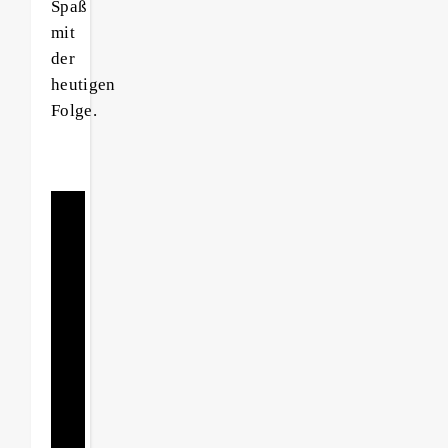
Spaß
mit
der
heutigen
Folge.
„Schön
ist
eigentlich
alles,
was
man
mit