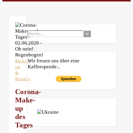
Wir freuen uns über eine
Make-
Kaffeespende...
up
&
Beauty
Corona-
Make-
up
des
Tages