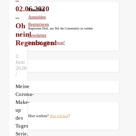
–
02.06.2020
Für Dich
–
Anmelden
Oh
Registrieren
Registriere Dich, um Teil der Community zu werden.
nein!
Newsletter
Regenbogen!
Schreib' selbst etwas!
2.
Juni
2020
/
Meine
Corona-
Make-
up
Hier werben?
Hier klicken
!
des
Tages
Serie.