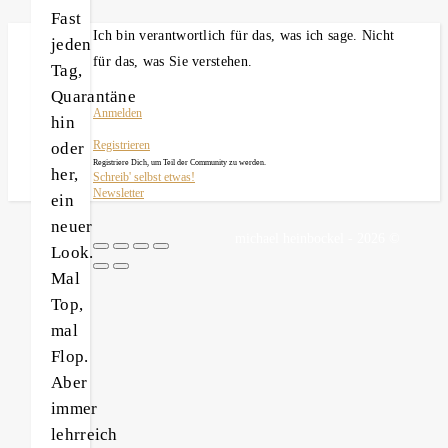
Fast
Ich bin verantwortlich für das, was ich sage. Nicht
jeden
für das, was Sie verstehen.
Tag,
Quarantäne
Anmelden
hin
oder
Registrieren
Registriere Dich, um Teil der Community zu werden.
her,
Schreib' selbst etwas!
Newsletter
ein
neuer
michael heinbockel - 2026 ©
Look.
Mal
Top,
mal
Flop.
Aber
immer
lehrreich