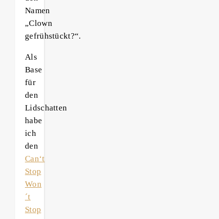
Namen
„Clown
gefrühstückt?“.
Als
Base
für
den
Lidschatten
habe
ich
den
Can‘t
Stop
Won
´t
Stop