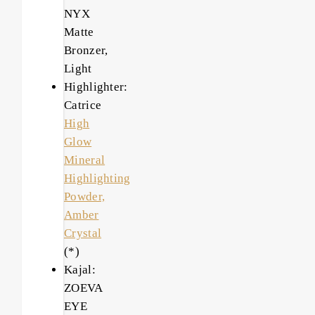
NYX
Matte
Bronzer,
Light
Highlighter:
Catrice
High
Glow
Mineral
Highlighting
Powder,
Amber
Crystal
(*)
Kajal:
ZOEVA
EYE