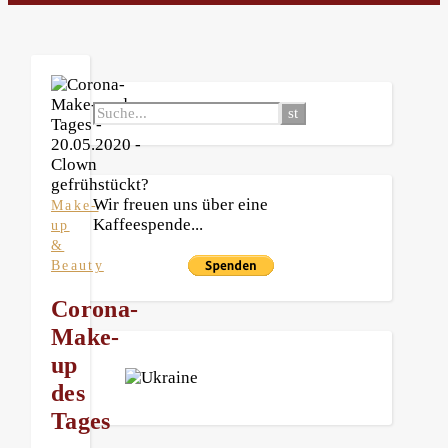
Wir freuen uns über eine
Make-
Kaffeespende...
up
&
Beauty
Corona-
Make-
up
des
Tages