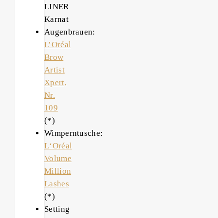
LINER
Karnat
Augenbrauen:
L’Oréal
Brow
Artist
Xpert,
Nr.
109
(*)
Wimperntusche:
L‘Oréal
Volume
Million
Lashes
(*)
Setting