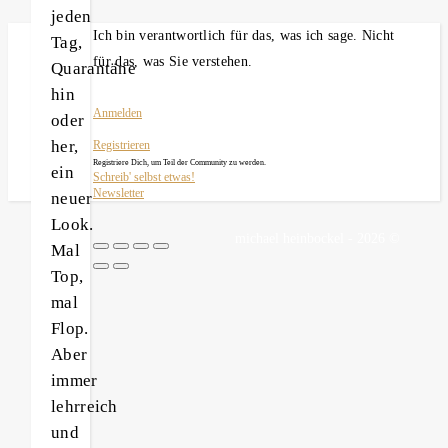
jeden
Ich bin verantwortlich für das, was ich sage. Nicht
Tag,
für das, was Sie verstehen.
Quarantäne
hin
Anmelden
oder
her,
Registrieren
Registriere Dich, um Teil der Community zu werden.
ein
Schreib' selbst etwas!
Newsletter
neuer
Look.
michael heinbockel - 2026 ©
Mal
Top,
mal
Flop.
Aber
immer
lehrreich
und