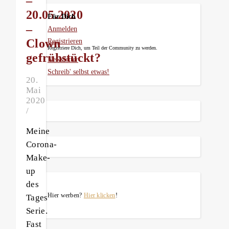
–
20.05.2020
Für Dich
–
Anmelden
Clown
Registrieren
Registriere Dich, um Teil der Community zu werden.
gefrühstückt?
Newsletter
Schreib' selbst etwas!
20.
Mai
2020
/
Meine
Corona-
Make-
up
des
Hier werben?
Hier klicken
!
Tages
Serie.
Fast