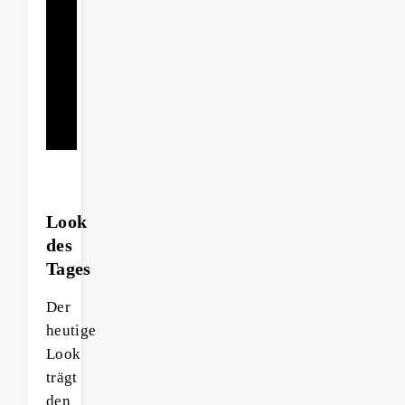
Gute
schön.“
Jüdische
Weisheit
Look
des
Tages
Der
heutige
Look
trägt
den