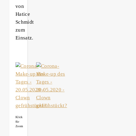
von
Hatice
Schmidt
zum
Einsatz.
Klick
für
Zoom