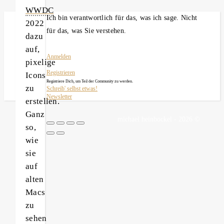
WWDC
Ich bin verantwortlich für das, was ich sage. Nicht
2022
für das, was Sie verstehen.
dazu
auf,
Anmelden
pixelige
Registrieren
Icons
Registriere Dich, um Teil der Community zu werden.
zu
Schreib' selbst etwas!
Newsletter
erstellen.
Ganz
michael heinbockel - 2026 ©
so,
wie
sie
auf
alten
Macs
zu
sehen