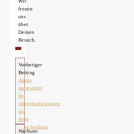
Wir
freuen
uns
über
Deinen
Besuch.
Vorheriger
Beitrag
Apple
unterstützt
bei
Abtreibungsfragen
die
freie
Entscheidung
Nächster