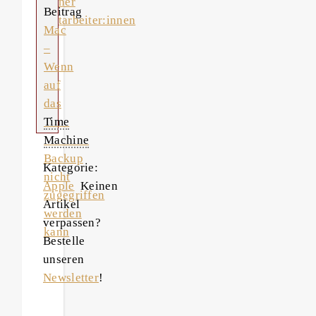
seiner
Beitrag
Mitarbeiter:innen
Mac
–
Wenn
auf
das
Time
Machine
Backup
Kategorie:
nicht
Apple
Keinen
zugegriffen
Artikel
werden
verpassen?
kann
Bestelle
unseren
Newsletter
!