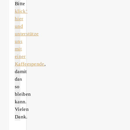
Bitte
klick‘
hier
und
unterstütze
uns
mit
einer
Kaffeespende
,
damit
das
so
bleiben
kann.
Vielen
Dank.