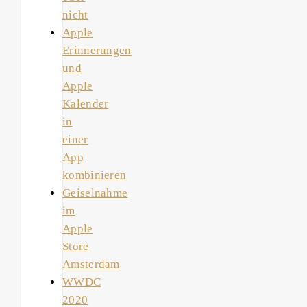
nicht
Apple
Erinnerungen
und
Apple
Kalender
in
einer
App
kombinieren
Geiselnahme
im
Apple
Store
Amsterdam
WWDC
2020