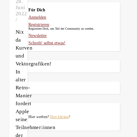
28.
Juni
Für Dich
2022
Anmelden
/
Registrieren
Registriere Dich, um Teil der Community zu werden.
Nix
Newsletter
da
Schreib' selbst etwas!
Kurven
und
Vektorgrafiken!
In
alter
Retro-
Manier
fordert
Apple
Hier werben?
Hier klicken
!
seine
Teilnehmer:innen
der