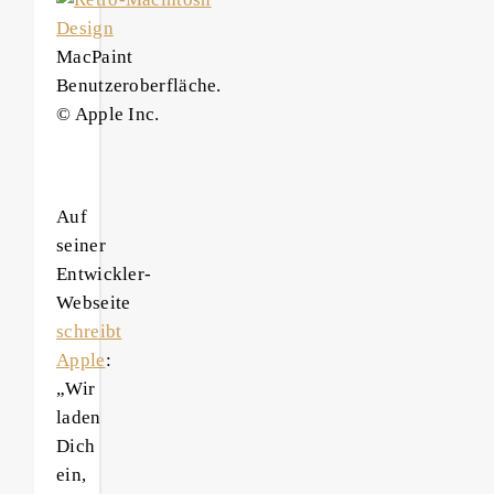
MacPaint
Benutzeroberfläche.
© Apple Inc.
Auf
seiner
Entwickler-
Webseite
schreibt
Apple
:
„Wir
laden
Dich
ein,