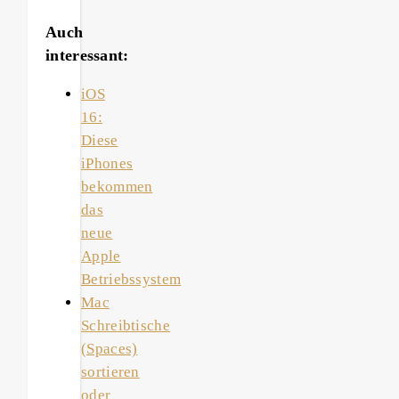
Auch
interessant:
iOS
16:
Diese
iPhones
bekommen
das
neue
Apple
Betriebssystem
Mac
Schreibtische
(Spaces)
sortieren
oder