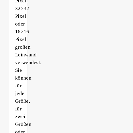
Pixel,
32×32
Pixel
oder
16×16
Pixel
großen
Leinwand
verwendest.
Sie
können
für
jede
Größe,
für
zwei
Größen
oder