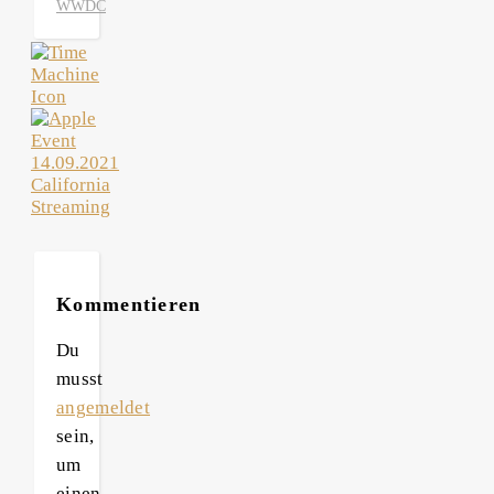
WWDC
Kommentieren
Du
musst
angemeldet
sein,
um
einen