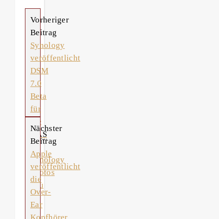
Vorheriger
Beitrag
Synology
veröffentlicht
DSM
7.0
Beta
für
die
Nächster
NAS
Beitrag
–
Apple
Synology
veröffentlicht
Photos
die
neu
Over-
Ear
Kopfhörer