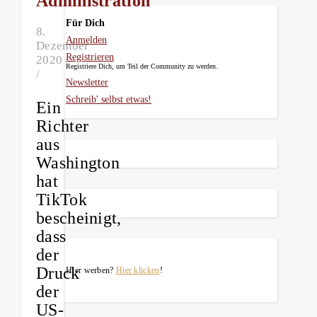
Administration
Für Dich
8.
Anmelden
Dezember
Registrieren
2020
Registriere Dich, um Teil der Community zu werden.
/
Newsletter
Schreib' selbst etwas!
Ein
Richter
aus
Washington
hat
TikTok
bescheinigt,
dass
der
Druck
Hier werben?
Hier klicken
!
der
US-