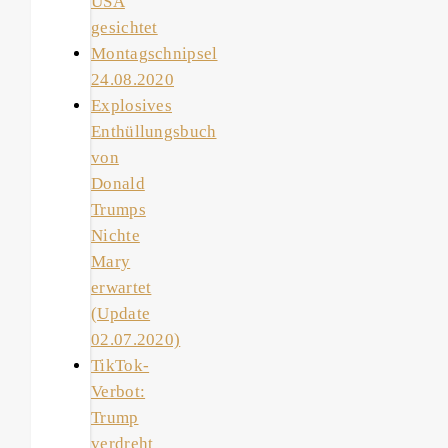
USA
gesichtet
Montagschnipsel
24.08.2020
Explosives
Enthüllungsbuch
von
Donald
Trumps
Nichte
Mary
erwartet
(Update
02.07.2020)
TikTok-
Verbot:
Trump
verdreht