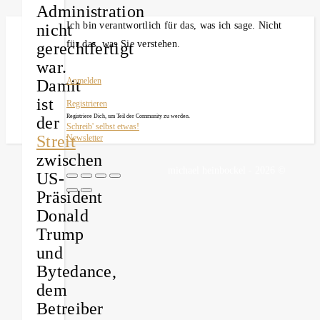
Administration
Ich bin verantwortlich für das, was ich sage. Nicht
nicht
für das, was Sie verstehen.
gerechtfertigt
war.
Damit
Anmelden
ist
Registrieren
Registriere Dich, um Teil der Community zu werden.
der
Schreib' selbst etwas!
Streit
Newsletter
zwischen
michael heinbockel - 2026 ©
US-
Präsident
Donald
Trump
und
Bytedance,
dem
Betreiber