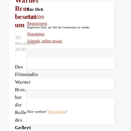
Warner
Bros.
Für Dich
besetzt
Anmelden
um
Registrieren
Registriere Dich, um Teil der Community zu werden.
Newsletter
19.
Schreib' selbst etwas!
November
2020
/
Das
Filmstudio
Warner
Bros.
hat
die
Rolle
Hier werben?
Hier klicken
!
des
Gellert