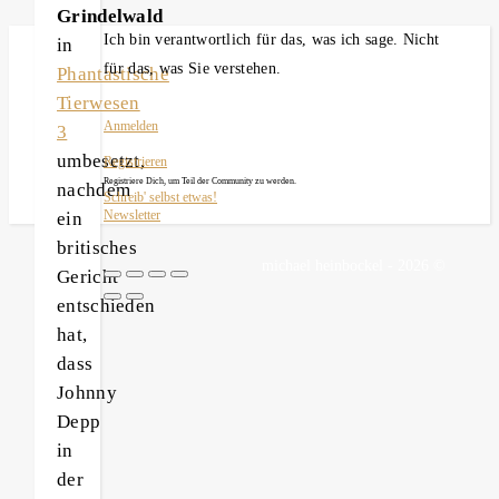
Grindelwald
Ich bin verantwortlich für das, was ich sage. Nicht
in
für das, was Sie verstehen.
Phantastische
Tierwesen
Anmelden
3
umbesetzt,
Registrieren
Registriere Dich, um Teil der Community zu werden.
nachdem
Schreib' selbst etwas!
ein
Newsletter
britisches
michael heinbockel - 2026 ©
Gericht
entschieden
hat,
dass
Johnny
Depp
in
der