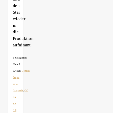
den
Star
wieder
in
die
Produktion
aufnimmt.
Beitragsbild:
Harald
Krichel,
Johnny
Depp-
2757
(cropped)
,
CC
BY-
SA
3.0