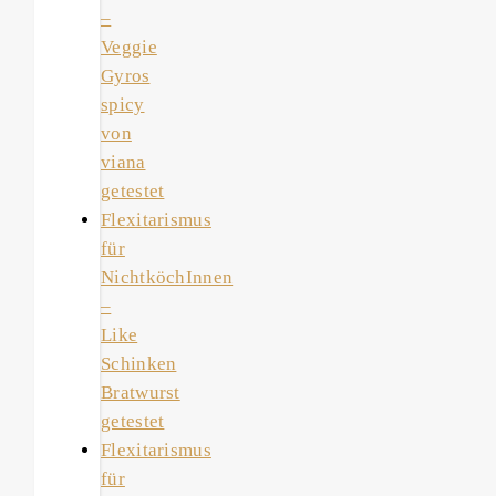
–
Veggie
Gyros
spicy
von
viana
getestet
Flexitarismus
für
NichtköchInnen
–
Like
Schinken
Bratwurst
getestet
Flexitarismus
für