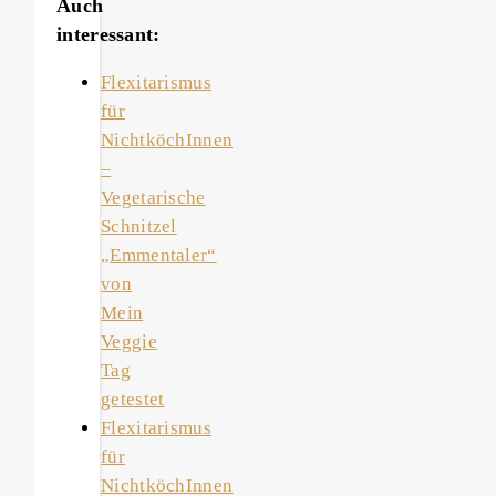
Auch
interessant:
Flexitarismus
für
NichtköchInnen
–
Vegetarische
Schnitzel
„Emmentaler“
von
Mein
Veggie
Tag
getestet
Flexitarismus
für
NichtköchInnen