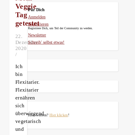
Veggie
Für Dich
Tag
Anmelden
getestet
Registrieren
Registriere Dich, um Teil der Community zu werden.
Newsletter
22.
Dezember
Schreib' selbst etwas!
2020
/
Ich
bin
Flexitarier.
Flexitarier
ernähren
sich
überwiegend
Hier werben?
Hier klicken
!
vegetarisch
und