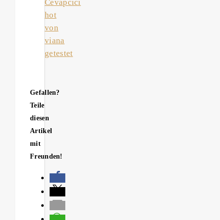
Cevapcici
hot
von
viana
getestet
Gefallen?
Teile
diesen
Artikel
mit
Freunden!