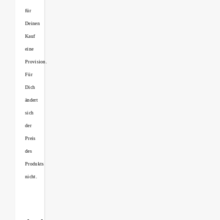
für
Deinen
Kauf
eine
Provision.
Für
Dich
ändert
sich
der
Preis
des
Produkts
nicht.