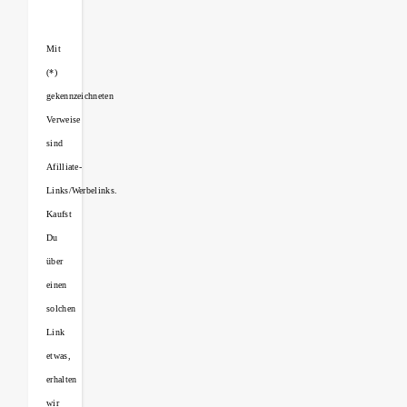
Mit
(*)
gekennzeichneten
Verweise
sind
Afilliate-
Links/Werbelinks.
Kaufst
Du
über
einen
solchen
Link
etwas,
erhalten
wir