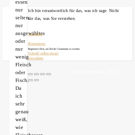
essen
nur
Ich bin verantwortlich für das, was ich sage. Nicht
selten,
für das, was Sie verstehen.
nur
ausgewähltes
Anmelden
oder
Registrieren
nur
Registriere Dich, um Teil der Community zu werden.
Schreib' selbst etwas!
wenig
Newsletter
Fleisch
oder
michael heinbockel - 2026 ©
Fisch.
Da
ich
sehr
genau
weiß,
wie