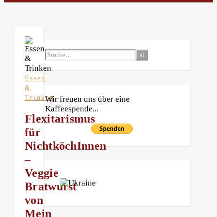
Essen
&
Trinken
Wir freuen uns über eine
Kaffeespende...
Flexitarismus
für
NichtköchInnen
–
Veggie
Bratwurst
von
Mein