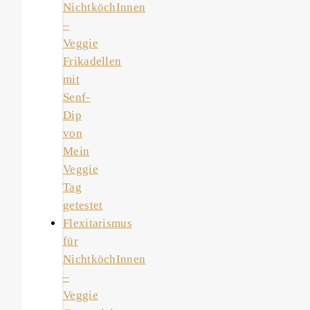
NichtköchInnen
–
Veggie
Frikadellen
mit
Senf-
Dip
von
Mein
Veggie
Tag
getestet
Flexitarismus
für
NichtköchInnen
–
Veggie