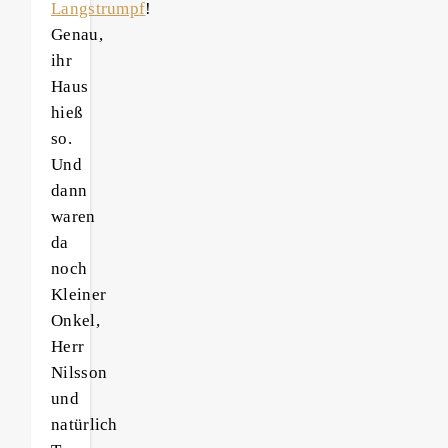
Langstrumpf
!
Genau,
ihr
Haus
hieß
so.
Und
dann
waren
da
noch
Kleiner
Onkel,
Herr
Nilsson
und
natürlich