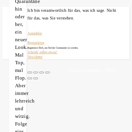
Quarantäne
hin
Ich bin verantwortlich für das, was ich sage. Nicht
oder
für das, was Sie verstehen.
her,
ein
Anmelden
neuer
Registrieren
Look.
Registriere Dich, um Teil der Community zu werden.
Schreib' selbst etwas!
Mal
Newsletter
Top,
mal
michael heinbockel - 2026 ©
Flop.
Aber
immer
lehrreich
und
witzig.
Folge
eins,