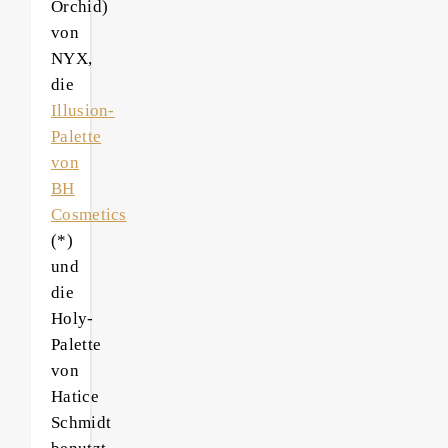
Orchid)
von
NYX,
die
Illusion-
Palette
von
BH
Cosmetics
(*)
und
die
Holy-
Palette
von
Hatice
Schmidt