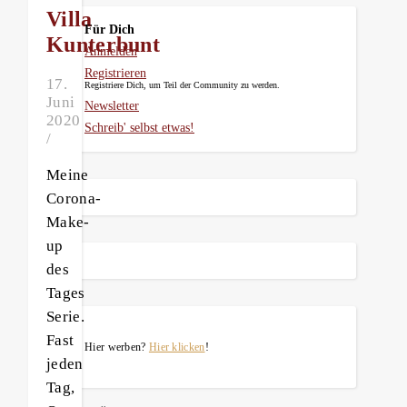
Villa
Für Dich
Kunterbunt
Anmelden
Registrieren
17.
Registriere Dich, um Teil der Community zu werden.
Juni
Newsletter
2020
Schreib' selbst etwas!
/
Meine
Corona-
Make-
up
des
Tages
Serie.
Fast
Hier werben?
Hier klicken
!
jeden
Tag,