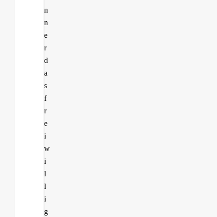
n
n
e
r
d
a
s
f
r
e
i
w
i
l
l
i
g