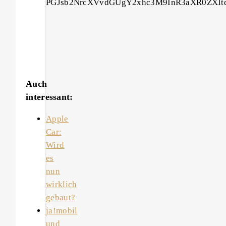
PGJsb2NrcXVvdGUgY2xhc3M9InR3aXR0ZXIt
Auch
interessant:
Apple
Car:
Wird
es
nun
wirklich
gebaut?
ja!mobil
und