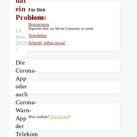
hat
ein
Für Dich
Problem
Anmelden
Registrieren
Registriere Dich, um Teil der Community zu werden.
13.
Newsletter
Juni
2020
Schreib' selbst etwas!
/
Die
Corona-
App
oder
auch
Corona-
Warn-
App
Hier werben?
Hier klicken
!
der
Telekom