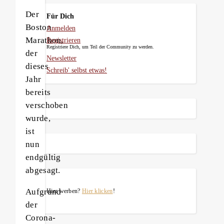
Der
Für Dich
Boston
Anmelden
Marathon,
Registrieren
Registriere Dich, um Teil der Community zu werden.
der
Newsletter
dieses
Schreib' selbst etwas!
Jahr
bereits
verschoben
wurde,
ist
nun
endgültig
abgesagt.
Aufgrund
Hier werben?
Hier klicken
!
der
Corona-