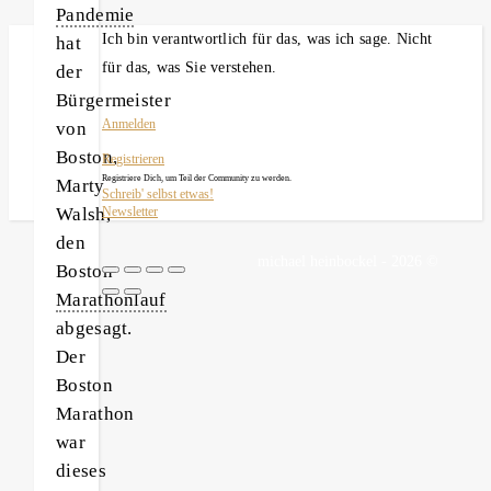
Pandemie
Ich bin verantwortlich für das, was ich sage. Nicht
hat
für das, was Sie verstehen.
der
Bürgermeister
Anmelden
von
Boston,
Registrieren
Registriere Dich, um Teil der Community zu werden.
Marty
Schreib' selbst etwas!
Walsh,
Newsletter
den
michael heinbockel - 2026 ©
Boston
Marathonlauf
abgesagt.
Der
Boston
Marathon
war
dieses