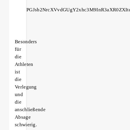
PGJsb2NrcXVvdGUgY2xhc3M9InR3aXR0ZXIt
Besonders
für
die
Athleten
ist
die
Verlegung
und
die
anschließende
Absage
schwierig.