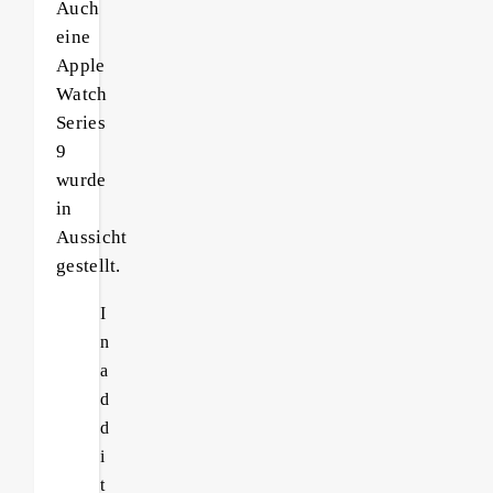
Auch
eine
Apple
Watch
Series
9
wurde
in
Aussicht
gestellt.
I
n
a
d
d
i
t