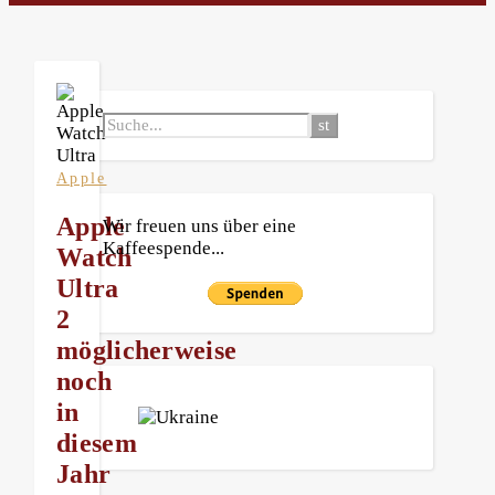
Apple
Apple
Wir freuen uns über eine
Kaffeespende...
Watch
Ultra
2
möglicherweise
noch
in
diesem
Jahr