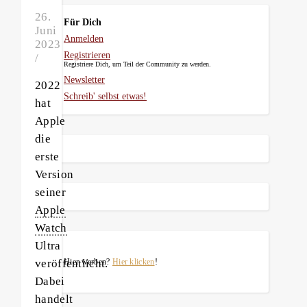
26.
Für Dich
Juni
Anmelden
2023
Registrieren
/
Registriere Dich, um Teil der Community zu werden.
Newsletter
2022
Schreib' selbst etwas!
hat
Apple
die
erste
Version
seiner
Apple
Watch
Ultra
veröffentlicht.
Hier werben?
Hier klicken
!
Dabei
handelt