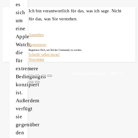
es
Ich bin verantwortlich für das, was ich sage. Nicht
sich
für das, was Sie verstehen.
um
eine
Anmelden
Apple
Watch,
Registrieren
Registriere Dich, um Teil der Community zu werden.
die
Schreib' selbst etwas!
für
Newsletter
extremere
michael heinbockel - 2026 ©
Bedingungen
konzipiert
ist.
Außerdem
verfügt
sie
gegenüber
den